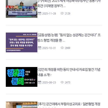
[기자회견] 2025 세계 여성폭력추방주간 공동기자
회견 <이재명 정부가 ...
2025-11-28
2129
[공동성명/논평] “동의 없는 성관계는 강간이다” 프
랑스 형법 개정을 환 ...
2025-10-31
2969
<강간죄 개정을 위한 동의 안내서>자료집 발간 기념
내용 소개✨
2025-08-23
2473
[후기] 강간죄에서 부동의성교죄로 : 일본형법 개정