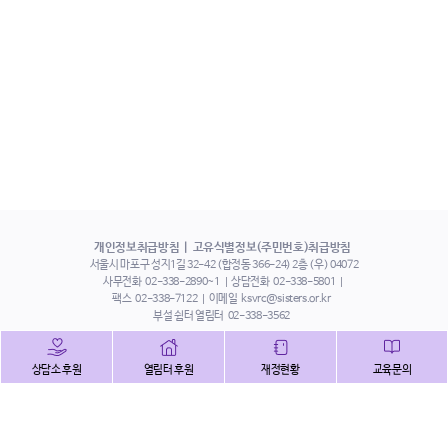
개인정보취급방침
고유식별정보(주민번호)취급방침
서울시 마포구 성지1길 32-42 (합정동 366-24) 2층 (우) 04072
사무전화
02-338-2890~1
상담전화
02-338-5801
팩스
02-338-7122
이메일
ksvrc@sisters.or.kr
부설 쉼터 열림터
02-338-3562
인스타그램
페이스북
트위터
상담소 후원
열림터 후원
재정현황
교육문의
유튜브
해피빈
본 홈페이지에 게시된 이메일 주소 자동 수집을 거부하며,