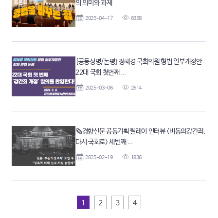
의 의미와 과제
2025-04-17
6358
[공동성명/논평] 정혜경 국회의원 형법 일부개정안
22대 국회 첫번째 ...
2025-03-06
2614
🗞경향신문 공동기획 릴레이 인터뷰 <비동의강간죄,
다시 국회로> 세번째 ...
2025-02-19
1836
1
2
3
4