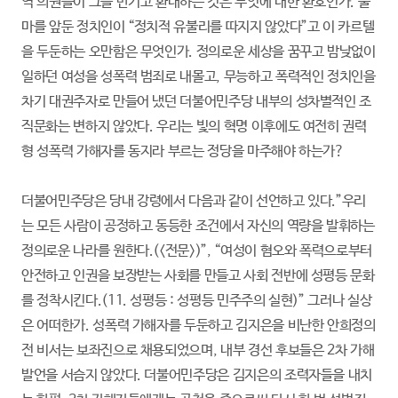
역 의원들이 그를 반기고 환대하는 것은 무엇에 대한 환호인가. 출
마를 앞둔 정치인이 “정치적 유불리를 따지지 않았다”고 이 카르텔
을 두둔하는 오만함은 무엇인가. 정의로운 세상을 꿈꾸고 밤낮없이
일하던 여성을 성폭력 범죄로 내몰고, 무능하고 폭력적인 정치인을
차기 대권주자로 만들어 냈던 더불어민주당 내부의 성차별적인 조
직문화는 변하지 않았다. 우리는 빛의 혁명 이후에도 여전히 권력
형 성폭력 가해자를 동지라 부르는 정당을 마주해야 하는가?
더불어민주당은 당내 강령에서 다음과 같이 선언하고 있다.”우리
는 모든 사람이 공정하고 동등한 조건에서 자신의 역량을 발휘하는
정의로운 나라를 원한다.(<전문>)”, “여성이 혐오와 폭력으로부터
안전하고 인권을 보장받는 사회를 만들고 사회 전반에 성평등 문화
를 정착시킨다.(11. 성평등 : 성평등 민주주의 실현)” 그러나 실상
은 어떠한가. 성폭력 가해자를 두둔하고 김지은을 비난한 안희정의
전 비서는 보좌진으로 채용되었으며, 내부 경선 후보들은 2차 가해
발언을 서슴지 않았다. 더불어민주당은 김지은의 조력자들을 내치