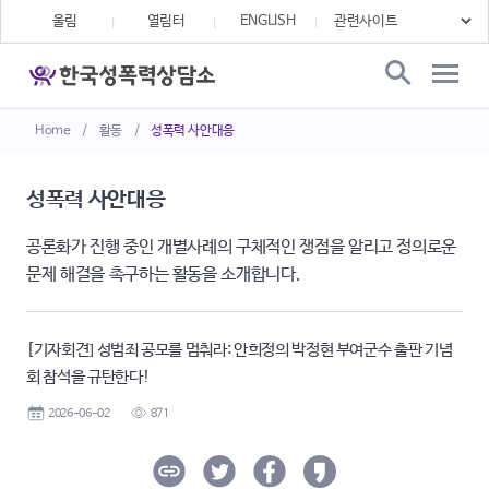
울림
열림터
ENGLISH
Home
/
활동
/
성폭력 사안대응
성폭력 사안대응
공론화가 진행 중인 개별사례의 구체적인 쟁점을 알리고 정의로운
문제 해결을 촉구하는 활동을 소개합니다.
[기자회견] 성범죄 공모를 멈춰라: 안희정의 박정현 부여군수 출판 기념
회 참석을 규탄한다!
2026-06-02
871