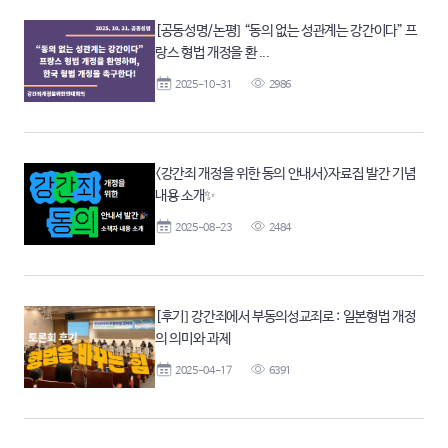
[공동성명/논평] “동의 없는 성관계는 강간이다” 프
랑스 형법 개정을 환 ...
2025-10-31
2986
<강간죄 개정을 위한 동의 안내서>자료집 발간 기념
내용 소개✨
2025-08-23
2484
[후기] 강간죄에서 부동의성교죄로 : 일본형법 개정
의 의미와 과제
2025-04-17
6391