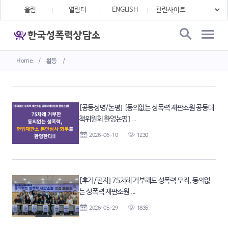
울림
열림터
ENGLISH
Home
/
활동
/
[공동성명/논평] [동의없는 성폭력 재판소원 공동대
책위원회 환영논평] ...
2026-06-10
1230
[후기/편지] 75차례 거부해도 성폭력 무죄, 동의없
는 성폭력 재판소원 ...
2026-05-29
1835