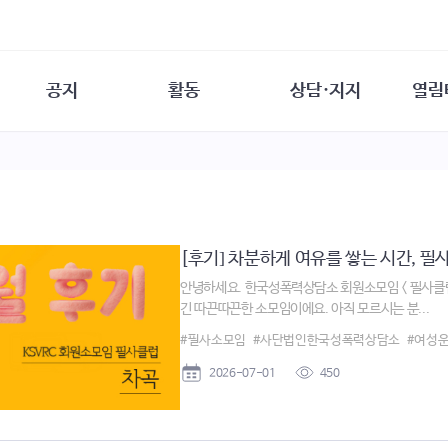
공지
활동
상담·지지
열림
담소
사무 공지
성문화운동
성폭력이란
열림터
행사 참여 안내
법·제도 변화
열림터
성폭력의 개념
자원활동 안내
성폭력 사안대응
성폭력의 대응
공
교육 문의
연구·교육
성문화와 성폭력
일
회원·상담소 소식
통념 점검하기
자
[후기] 차분하게 여유를 쌓는 시간, 필사클
속
생존자 역량강화
함께 고민하기
연
안녕하세요. 한국성폭력상담소 회원소모임 < 필사클럽 
여성·인권·국제연대
상담 통계
긴 따끈따끈한 소모임이에요. 아직 모르시는 분...
상담지원 안내
#필사소모임
#사단법인한국성폭력상담소
#여성
2026-07-01
450