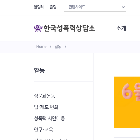
열림터
울림
소개
Home
/
활동
/
한국성폭력상
연혁
조직구성
활동
오시는길
재정현황
정관·규정·약
비전선언문
성문화운동
법·제도 변화
성폭력 사안대응
연구·교육