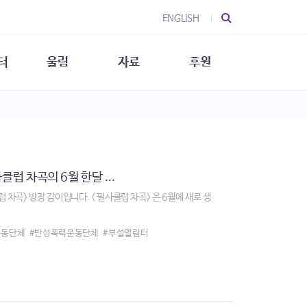
ENGLISH
터
울림
자료
후원
 소개
울림 소개
발간물
후원 안내
 소식
울림 소식
소식지
특별한 후원
뉴스레터
지/소식지
소식지 (new)
상회복
립지원
럽 차곡의 6월 한달 ...
대/연구
차곡> 방장 감이입니다. < 필사클럽 차곡> 은 6월에 새로 생
운동단체
#반성폭력운동단체
#부설열림터