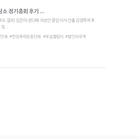
소 정기총회 후기 ...
주요 결과] 김은아∙장다혜∙차성안 중임 이사 선출 감경목적 후
 ...
동단체
#반성폭력운동단체
#부설열림터
#법인의무게