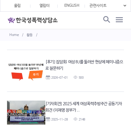
울림
열림터
ENGLISH
Home
/
활동
/
[후기] 집담회: 여성 BJ를 둘러싼 현상에 페미니즘으
로 질문하기
2026-07-01
500
[기자회견] 2025 세계 여성폭력추방주간 공동기자
회견 <이재명 정부가 ...
2025-11-28
2148