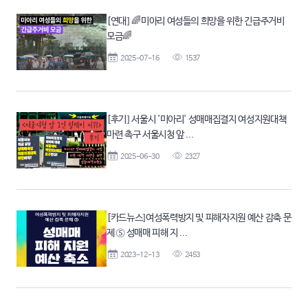
[연대] 🌈미아리 여성들의 희망을 위한 긴급주거비
모금🌈
2025-07-16
1537
[후기] 서울시 '미아리' 성매매집결지 여성지원대책
마련 촉구 서울시청 앞 ...
2025-06-30
2327
[카드뉴스]여성폭력방지 및 피해자지원 예산 감축 문
제 ⑤ 성매매 피해 지 ...
2023-12-13
2453