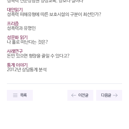
성폭력 전문상담원 양성교육, 양보다 질이다
대안읽기
성폭력 피해유형에 따른 보호시설의 구분이 최선인가?
프리즘
성폭력과 유명인
성문화 읽기
나 홀로 떠난다는 것은?
사례연구
돈만 있으면 형량을 줄일 수 있다고?
통계 이야기
2012년 상담통계 분석
목록
이전글
다음글