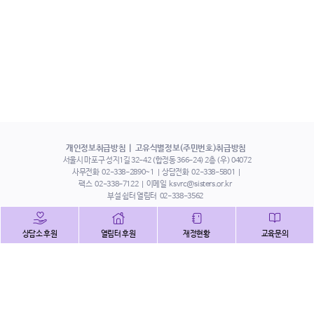
개인정보취급방침
고유식별정보(주민번호)취급방침
서울시 마포구 성지1길 32-42 (합정동 366-24) 2층 (우) 04072
사무전화
02-338-2890~1
상담전화
02-338-5801
팩스
02-338-7122
이메일
ksvrc@sisters.or.kr
부설 쉼터 열림터
02-338-3562
인스타그램
페이스북
트위터
상담소 후원
열림터 후원
재정현황
교육문의
유튜브
해피빈
본 홈페이지에 게시된 이메일 주소 자동 수집을 거부하며,
이를 위반 시 정보통신법에 의하여 처벌됨을 유념하시기 바랍니다.
Copyright©2022 사단법인 한국성폭력상담소 All Right Reserved.