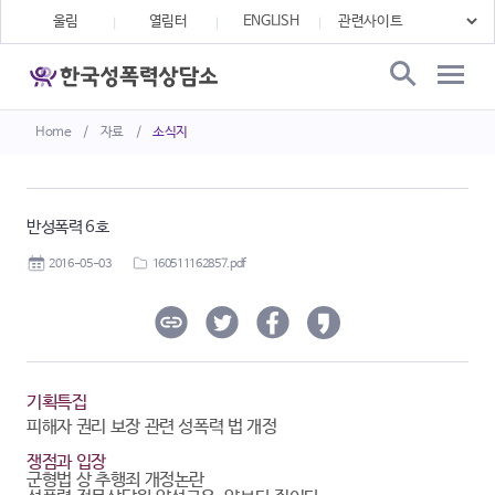
울림
열림터
ENGLISH
Home
/
자료
/
소식지
반성폭력 6호
2016-05-03
160511162857.pdf
기획특집
피해자 권리 보장 관련 성폭력 법 개정
쟁점과 입장
군형법 상 추행죄 개정논란