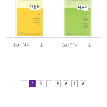
나눔터 51호
나눔터 52호
1
2
3
4
5
6
7
8