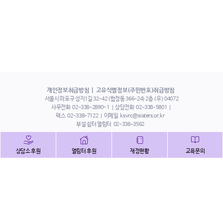
개인정보취급방침
고유식별정보(주민번호)취급방침
서울시 마포구 성지1길 32-42 (합정동 366-24) 2층 (우) 04072
사무전화
02-338-2890~1
상담전화
02-338-5801
팩스
02-338-7122
이메일
ksvrc@sisters.or.kr
부설 쉼터 열림터
02-338-3562
인스타그램
페이스북
트위터
상담소 후원
열림터 후원
재정현황
교육문의
유튜브
해피빈
본 홈페이지에 게시된 이메일 주소 자동 수집을 거부하며,
이를 위반 시 정보통신법에 의하여 처벌됨을 유념하시기 바랍니다.
Copyright©2022 사단법인 한국성폭력상담소 All Right Reserved.