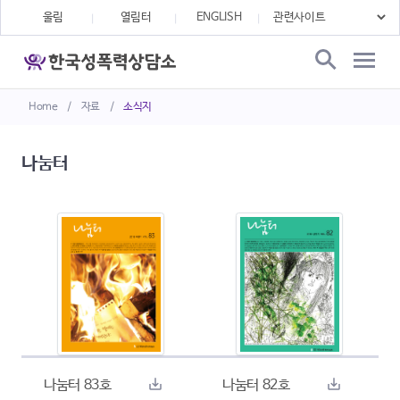
울림
열림터
ENGLISH
Home
/
자료
/
소식지
나눔터
나눔터 83호
나눔터 82호