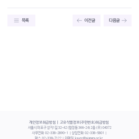
목록
이전글
다음글
개인정보취급방침
고유식별정보(주민번호)취급방침
서울시 마포구 성지1길 32-42 (합정동 366-24) 2층 (우) 04072
사무전화
02-338-2890~1
상담전화
02-338-5801
팩스
02-338-7122
이메일
ksvrc@sisters.or.kr