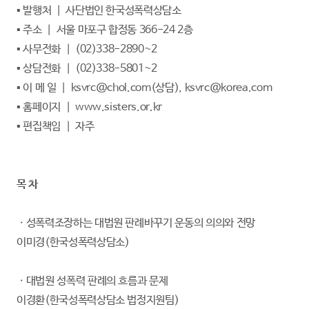
▪ 발행처 ｜ 사단법인 한국성폭력상담소
▪ 주소 ｜ 서울 마포구 합정동 366-24 2층
▪ 사무전화 ｜ (02)338-2890~2
▪ 상담전화 ｜ (02)338-5801~2
▪ 이 메 일 ｜
ksvrc@chol.com(상담
),
ksvrc@korea.com
▪ 홈페이지 ｜
www.sisters.or.kr
▪ 편집책임 ｜ 자주
목 차
ㆍ성폭력조장하는 대법원 판례바꾸기 운동의 의의와 전망
이미경(한국성폭력상담소)
ㆍ대법원 성폭력 판례의 흐름과 문제
이경환(한국성폭력상담소 법정지원팀)