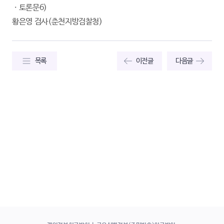
ㆍ토론문6)
황은영 검사(춘천지방검찰청)
목록
이전글
다음글