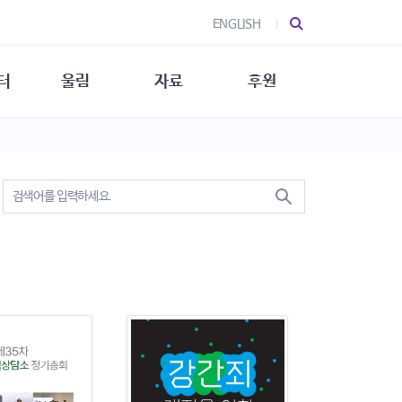
ENGLISH
터
울림
자료
후원
 소개
울림 소개
발간물
후원 안내
 소식
울림 소식
소식지
특별한 후원
뉴스레터
지/소식지
소식지 (new)
상회복
립지원
대/연구