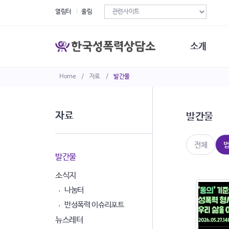
열림터
울림
소개
Home
/
자료
/
발간물
한국성폭력상
연혁
조직구성
자료
발간물
오시는길
재정현황
정관·규정·약
전체
비전선언문
발간물
소식지
나눔터
반성폭력 이슈리포트
뉴스레터