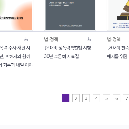
법·정책
법·정책
 성폭력 수사 재판 시
[2024] 성폭력특별법 시행
[2024] 
년, 피해자와 함께
30년 토론회 자료집
폐지를 위한
의 기록과 내일 이야
1
2
3
4
5
6
7