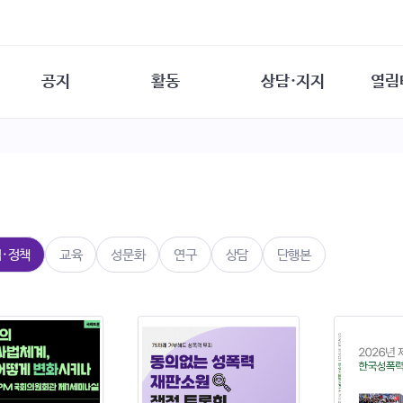
공지
활동
상담·지지
열림
담소
사무 공지
성문화운동
성폭력이란
열림터
행사 참여 안내
법·제도 변화
열림터
성폭력의 개념
자원활동 안내
성폭력 사안대응
성폭력의 대응
공
교육 문의
연구·교육
성문화와 성폭력
일
회원·상담소 소식
통념 점검하기
자
속
생존자 역량강화
함께 고민하기
연
법·정책
교육
성문화
연구
상담
단행본
여성·인권·국제연대
상담 통계
상담지원 안내