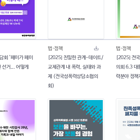
법·정책
법·정책
 집담회 '페미가 페미
[2025] 친밀한 관계-데이트/
[2025] 
 선거... 어떻게
교제관계 내 폭력, 실태와 과
의회 6.3 
제 (전국성폭력상담소협의
력분야 정책
회)