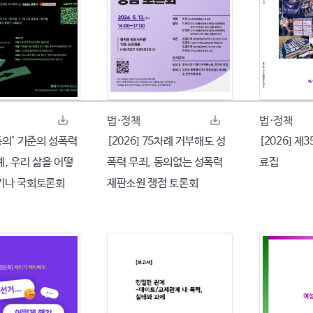
법·정책
법·정책
‘동의’ 기준의 성폭력
[2026] 75차례 거부해도 성
[2026] 제
, 우리 삶을 어떻
폭력 무죄, 동의없는 성폭력
료집
키나 국회토론회
재판소원 쟁점 토론회