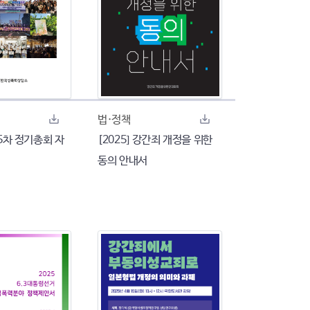
법·정책
35차 정기총회 자
[2025] 강간죄 개정을 위한
동의 안내서