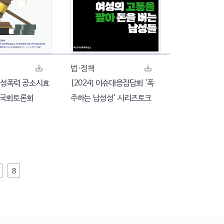
법·정책
친족성폭력 공소시효
[2024] 이슈대응집담회 '폭
 국회토론회
주하는 남성성' 시리즈토크
8