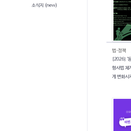
소식지 (new)
법·정책
[2026] 
형사법 체계
게 변화시