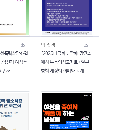
법·정책
전국성폭력상담소협
[2025] [국회토론회] 강간죄
대통령선거 여성폭
에서 부동의성교죄로 : 일본
제안서
형법 개정의 의미와 과제