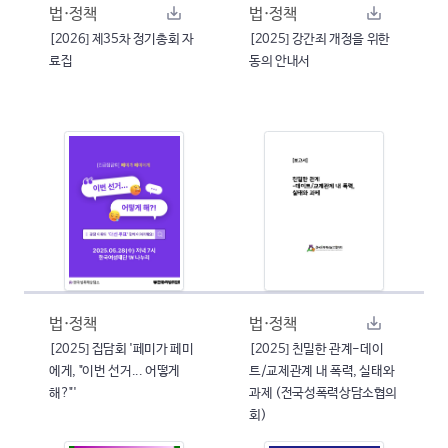
법·정책
법·정책
[2026] 제35차 정기총회 자
[2025] 강간죄 개정을 위한
료집
동의 안내서
법·정책
법·정책
[2025] 집담회 '페미가 페미
[2025] 친밀한 관계-데이
에게, "이번 선거... 어떻게
트/교제관계 내 폭력, 실태와
해?"'
과제 (전국성폭력상담소협의
회)