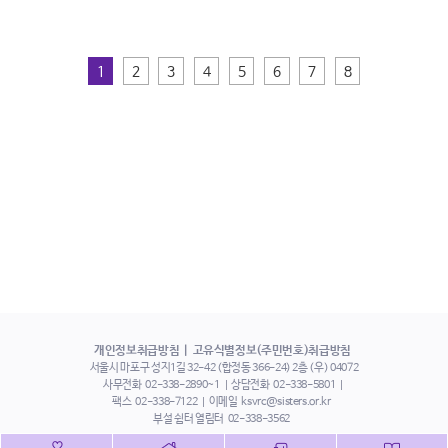
1
2
3
4
5
6
7
8
개인정보취급방침
고유식별정보(주민번호)취급방침
서울시 마포구 성지1길 32-42 (합정동 366-24) 2층 (우) 04072
사무전화
02-338-2890~1
상담전화
02-338-5801
팩스
02-338-7122
이메일
ksvrc@sisters.or.kr
부설 쉼터 열림터
02-338-3562