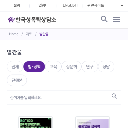
울림
열림터
ENGLISH
Home
/
자료
/
발간물
발간물
전체
법·정책
교육
성문화
연구
상담
단행본