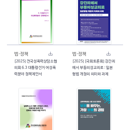
법·정책
법·정책
[2025] 전국성폭력상담소협
[2025] [국회토론회] 강간죄
의회 6.3 대통령선거 여성폭
에서 부동의성교죄로 : 일본
력분야 정책제안서
형법 개정의 의미와 과제