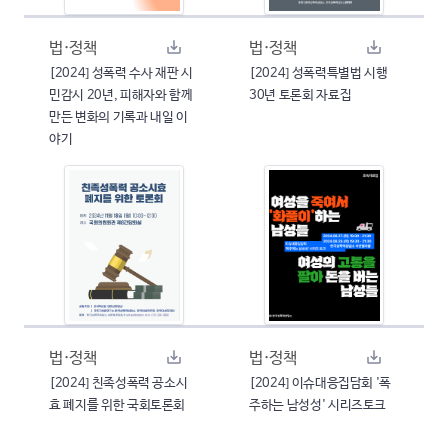
법·정책
법·정책
[2024] 성폭력 수사 재판 시
[2024] 성폭력특별법 시행
민감시 20년, 피해자와 함께
30년 토론회 자료집
만든 변화의 기록과 내일 이
야기
법·정책
법·정책
[2024] 친족성폭력 공소시
[2024] 이슈대응집담회 '폭
효 폐지를 위한 국회토론회
주하는 남성성' 시리즈토크