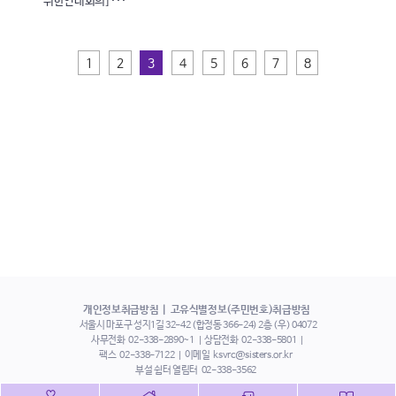
위한연대회의] ···
1
2
3
4
5
6
7
8
개인정보취급방침
고유식별정보(주민번호)취급방침
서울시 마포구 성지1길 32-42 (합정동 366-24) 2층 (우) 04072
사무전화
02-338-2890~1
상담전화
02-338-5801
팩스
02-338-7122
이메일
ksvrc@sisters.or.kr
부설 쉼터 열림터
02-338-3562