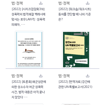
법·정책
법·정책
[2022] [시리즈집담회3차]
[2022] [워크숍/워크시트]
성폭력의 법적해결 백래시에
동의를 판단할 때 나의 기준
맞서는 로우LAW킥 : 성폭력
은?
피해자, ···
법·정책
법·정책
[2022] [토론회] 해군상관에
[2022] [번역자료] 강간에
의한 성소수자 여군 성폭력
관한 UN 특별보고서(2021)
사건, 법적 대응은 아직 끝나
지 않았다 ···