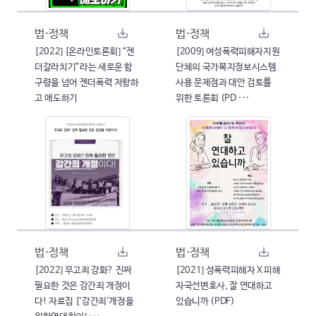
법·정책
법·정책
[2022] [온라인토론회] “젠
[2009] 여성폭력피해자지원
더갈라치기”라는 새로운 함
단체의 국가복지정보시스템
구령을 넘어 젠더폭력 저항하
사용 문제점과 대안 검토를
고 애도하기
위한 토론회 (PD ···
법·정책
법·정책
[2022] 무고죄 강화? 진짜
[2021] 성폭력피해자 X 피해
필요한 것은 강간죄 개정이
자국선변호사, 잘 연대하고
다! 자료집 ['강간죄'개정을
있습니까 (PDF)