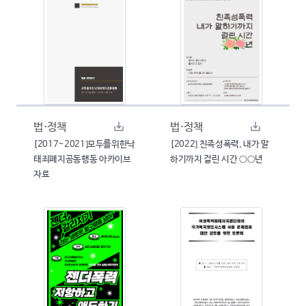
법·정책
법·정책
[2017~2021]모두를위한낙
[2022] 친족성폭력, 내가 말
태죄폐지공동행동 아카이브
하기까지 걸린 시간 ○○년
자료