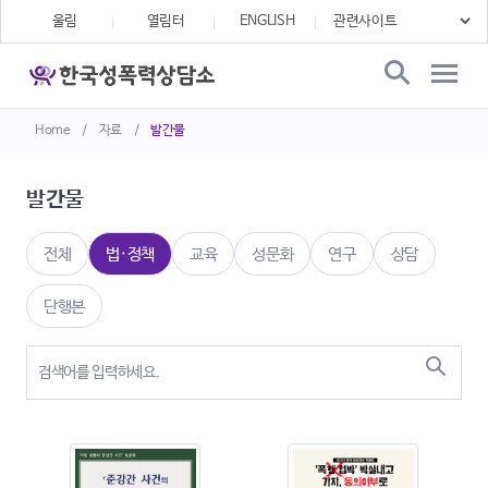
울림
열림터
ENGLISH
Home
/
자료
/
발간물
발간물
전체
법·정책
교육
성문화
연구
상담
단행본