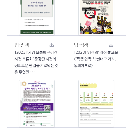
법·정책
법·정책
[2023] '가장 보통의 준강간
[2023] '강간죄' 개정 홍보물
사건 토론회' 준강간 사건의
<'폭행 협박' 박살내고 가자,
정의로운 판결을 가로막는 것
동의여부로>
은 무엇인 ···