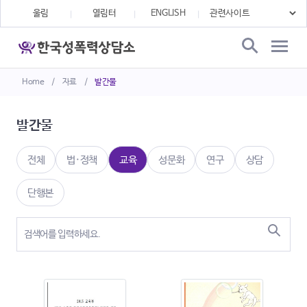
울림
열림터
ENGLISH
Home
/
자료
/
발간물
발간물
전체
법·정책
교육
성문화
연구
상담
단행본