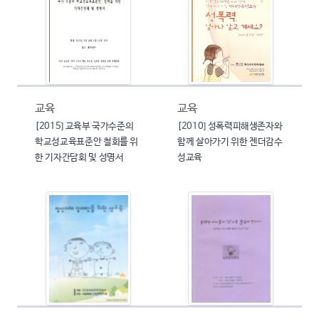
교육
교육
[2015] 교육부 국가수준의
[2010] 성폭력피해생존자와
학교성교육표준안 철회를 위
함께 살아가기 위한 젠더감수
한 기자간담회 및 성명서
성교육