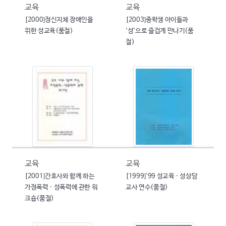
교육
교육
[2000]정신지체 장애인을
[2003]중학생 아이들과
위한 성교육(품절)
'성'으로 즐겁게 만나기(품
절)
교육
교육
[2001]간호사와 함께 하는
[1999]'99 성교육 · 성상담
가정폭력 · 성폭력에 관한 워
교사 연수(품절)
크숍(품절)