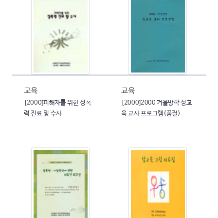
교육
교육
[2000]피해자를 위한 성폭
[2000]2000 겨울방학 성교
력 진료 및 수사
육 교사 프로그램(품절)