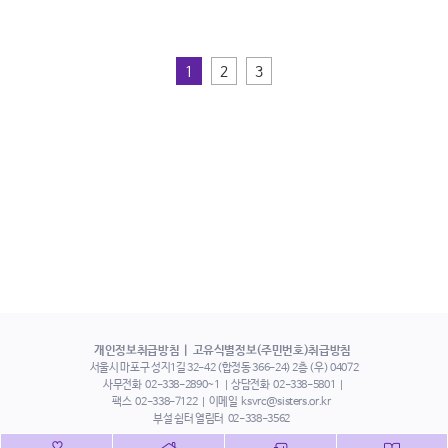
1
2
3
개인정보취급방침
고유식별정보(주민번호)취급방침
서울시 마포구 성지1길 32-42 (합정동 366-24) 2층 (우) 04072
사무전화
02-338-2890~1
상담전화
02-338-5801
팩스
02-338-7122
이메일
ksvrc@sisters.or.kr
부설 쉼터 열림터
02-338-3562