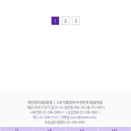
1
2
3
개인정보취급방침
고유식별정보(주민번호)취급방침
서울시 마포구 성지1길 32-42 (합정동 366-24) 2층 (우) 04072
사무전화
02-338-2890~1
상담전화
02-338-5801
팩스
02-338-7122
이메일
ksvrc@sisters.or.kr
부설 쉼터 열림터
02-338-3562