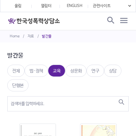
울림
열림터
ENGLISH
Home
/
자료
/
발간물
발간물
전체
법·정책
교육
성문화
연구
상담
단행본