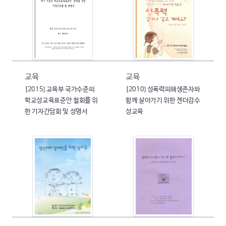
교육
교육
[2015] 교육부 국가수준의
[2010] 성폭력피해생존자와
학교성교육표준안 철회를 위
함께 살아가기 위한 젠더감수
한 기자간담회 및 성명서
성교육