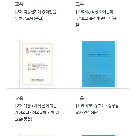
교육
교육
[2000]정신지체 장애인을
[2003]중학생 아이들과
위한 성교육(품절)
'성'으로 즐겁게 만나기(품
절)
교육
교육
[2001]간호사와 함께 하는
[1999]'99 성교육 · 성상담
가정폭력 · 성폭력에 관한 워
교사 연수(품절)
크숍(품절)