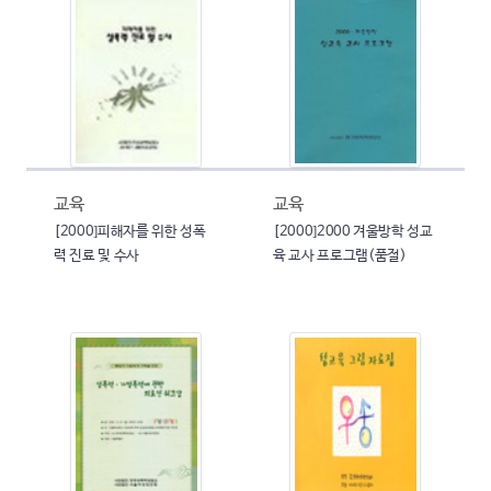
교육
교육
[2000]피해자를 위한 성폭
[2000]2000 겨울방학 성교
력 진료 및 수사
육 교사 프로그램(품절)