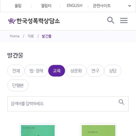
울림
열림터
ENGLISH
Home
/
자료
/
발간물
발간물
전체
법·정책
교육
성문화
연구
상담
단행본