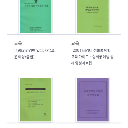
교육
교육
[1992]건강한 일터, 자유로
[2001]직장내 성희롱 예방
운 여성(품절)
교육 가이드 - 성희롱 예방 강
사 양성자료집