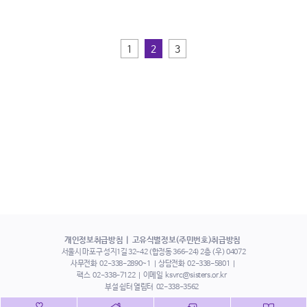
1
2
3
개인정보취급방침
고유식별정보(주민번호)취급방침
서울시 마포구 성지1길 32-42 (합정동 366-24) 2층 (우) 04072
사무전화
02-338-2890~1
상담전화
02-338-5801
팩스
02-338-7122
이메일
ksvrc@sisters.or.kr
부설 쉼터 열림터
02-338-3562