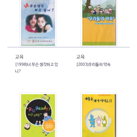
교육
교육
[1998]너 무슨 생각하고 있
[2003]우리들의 약속
니?