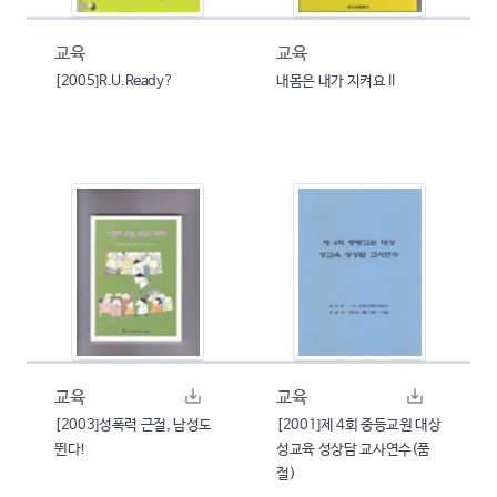
교육
교육
[2005]R.U.Ready?
내몸은 내가 지켜요 II
교육
교육
[2003]성폭력 근절, 남성도
[2001]제 4회 중등교원 대상
뛴다!
성교육 성상담 교사연수(품
절)