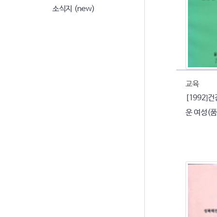
소식지 (new)
교육
[1992]
운 여성(품