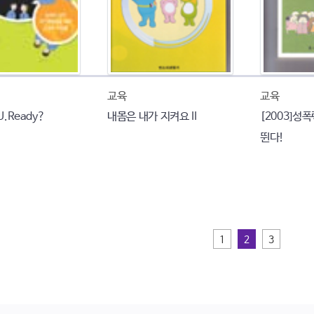
교육
교육
U.Ready?
내몸은 내가 지켜요 II
[2003]성
뛴다!
1
2
3