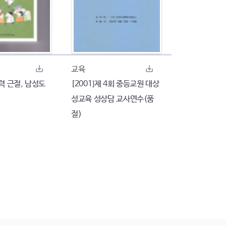
교육
폭력 근절, 남성도
[2001]제 4회 중등교원 대상
성교육 성상담 교사연수(품
절)