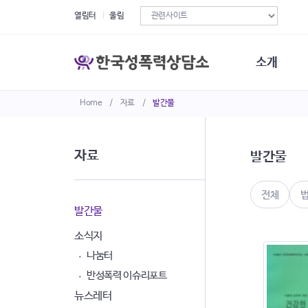
열림터
울림
소개
Home
/
자료
/
발간물
한국성폭력상
연혁
조직구성
자료
발간물
오시는길
재정현황
정관·규정·약
전체
비전선언문
발간물
소식지
나눔터
반성폭력 이슈리포트
뉴스레터