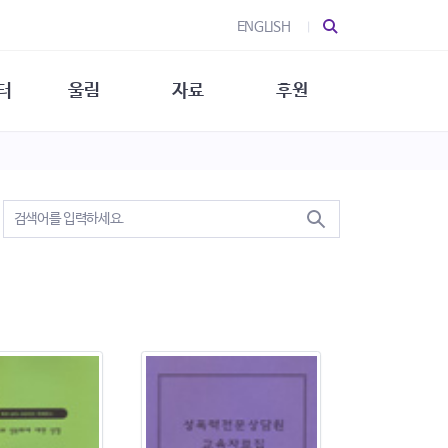
ENGLISH
터
울림
자료
후원
 소개
울림 소개
발간물
후원 안내
 소식
울림 소식
소식지
특별한 후원
뉴스레터
지/소식지
소식지 (new)
상회복
립지원
대/연구