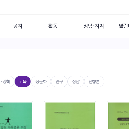
공지
활동
상담·지지
열림
담소
사무 공지
성문화운동
성폭력이란
열림터
행사 참여 안내
법·제도 변화
열림터
성폭력의 개념
자원활동 안내
성폭력 사안대응
성폭력의 대응
공
교육 문의
연구·교육
성문화와 성폭력
일
회원·상담소 소식
통념 점검하기
자
속
생존자 역량강화
함께 고민하기
연
법·정책
교육
성문화
연구
상담
단행본
여성·인권·국제연대
상담 통계
상담지원 안내