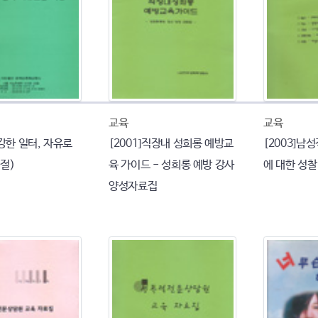
교육
교육
건강한 일터, 자유로
[2001]직장내 성희롱 예방교
[2003]남
절)
육 가이드 - 성희롱 예방 강사
에 대한 성찰
양성자료집