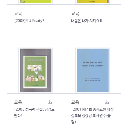
교육
교육
[2005]R.U.Ready?
내몸은 내가 지켜요 II
교육
교육
[2003]성폭력 근절, 남성도
[2001]제 4회 중등교원 대상
뛴다!
성교육 성상담 교사연수(품
절)