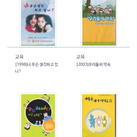
교육
교육
[1998]너 무슨 생각하고 있
[2003]우리들의 약속
니?