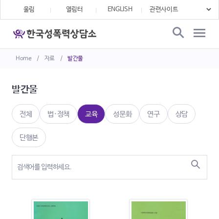
울림
열림터
ENGLISH
Home
/
자료
/
발간물
발간물
전체
법·정책
교육
성문화
연구
상담
단행본