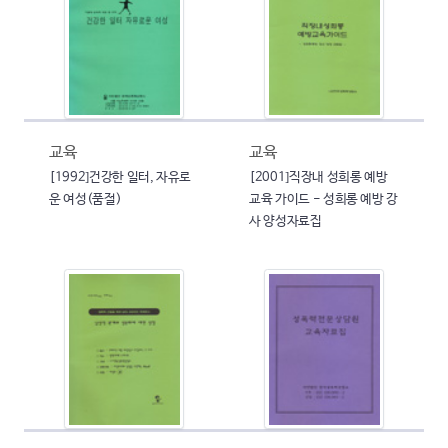
교육
교육
[1992]건강한 일터, 자유로
[2001]직장내 성희롱 예방
운 여성(품절)
교육 가이드 - 성희롱 예방 강
사 양성자료집