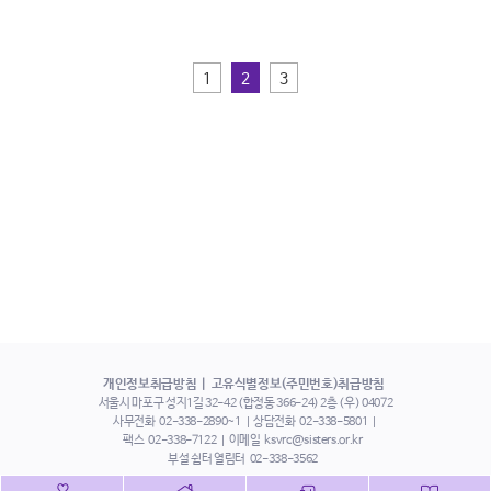
1
2
3
개인정보취급방침
고유식별정보(주민번호)취급방침
서울시 마포구 성지1길 32-42 (합정동 366-24) 2층 (우) 04072
사무전화
02-338-2890~1
상담전화
02-338-5801
팩스
02-338-7122
이메일
ksvrc@sisters.or.kr
부설 쉼터 열림터
02-338-3562