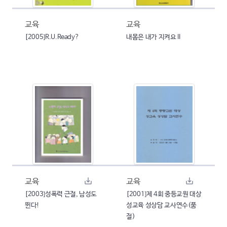
교육
교육
[2005]R.U.Ready?
내몸은 내가 지켜요 II
교육
교육
[2003]성폭력 근절, 남성도
[2001]제 4회 중등교원 대상
뛴다!
성교육 성상담 교사연수(품
절)