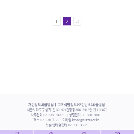
1
2
3
개인정보취급방침
고유식별정보(주민번호)취급방침
서울시 마포구 성지1길 32-42 (합정동 366-24) 2층 (우) 04072
사무전화
02-338-2890~1
상담전화
02-338-5801
팩스
02-338-7122
이메일
ksvrc@sisters.or.kr
부설 쉼터 열림터
02-338-3562