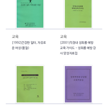
교육
교육
[1992]건강한 일터, 자유로
[2001]직장내 성희롱 예방
운 여성(품절)
교육 가이드 - 성희롱 예방 강
사 양성자료집