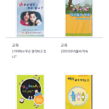
교육
교육
[1998]너 무슨 생각하고 있
[2003]우리들의 약속
니?