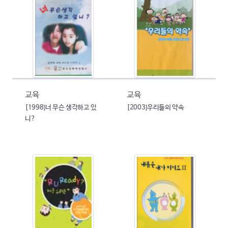
교육
교육
[1998]너 무슨 생각하고 있
[2003]우리들의 약속
니?