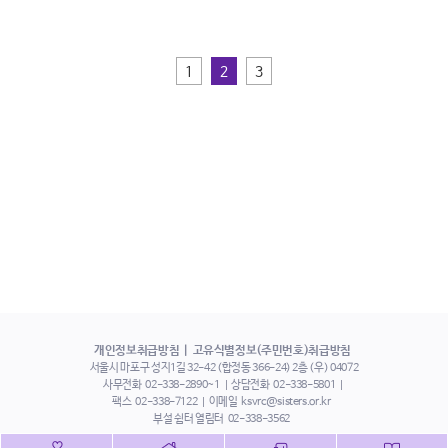
1
2
3
개인정보취급방침
고유식별정보(주민번호)취급방침
서울시 마포구 성지1길 32-42 (합정동 366-24) 2층 (우) 04072
사무전화
02-338-2890~1
상담전화
02-338-5801
팩스
02-338-7122
이메일
ksvrc@sisters.or.kr
부설 쉼터 열림터
02-338-3562