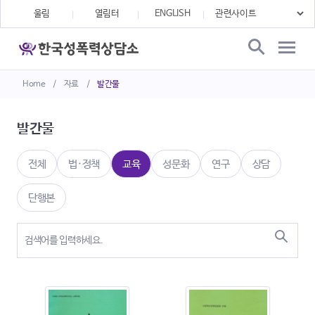
울림
열림터
ENGLISH
Home
/
자료
/
발간물
발간물
전체
법·정책
교육
성문화
연구
상담
단행본