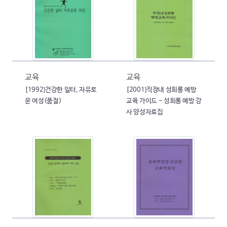
교육
교육
[1992]건강한 일터, 자유로
[2001]직장내 성희롱 예방
운 여성(품절)
교육 가이드 - 성희롱 예방 강
사 양성자료집