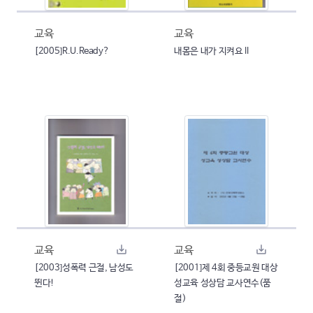
교육
교육
[2005]R.U.Ready?
내몸은 내가 지켜요 II
교육
교육
[2003]성폭력 근절, 남성도
[2001]제 4회 중등교원 대상
뛴다!
성교육 성상담 교사연수(품
절)