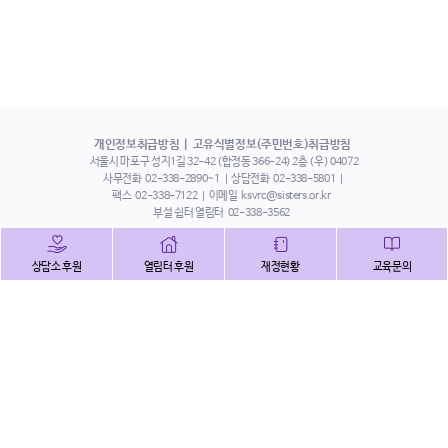
개인정보취급방침
고유식별정보(주민번호)취급방침
서울시 마포구 성지1길 32-42 (합정동 366-24) 2층 (우) 04072
사무전화
02-338-2890~1
상담전화
02-338-5801
팩스
02-338-7122
이메일
ksvrc@sisters.or.kr
부설 쉼터 열림터
02-338-3562
인스타그램
페이스북
트위터
상담소 후원
열림터 후원
재정현황
교육문의
유튜브
해피빈
본 홈페이지에 게시된 이메일 주소 자동 수집을 거부하며,
이를 위반 시 정보통신법에 의하여 처벌됨을 유념하시기 바랍니다.
Copyright©2022 사단법인 한국성폭력상담소 All Right Reserved.