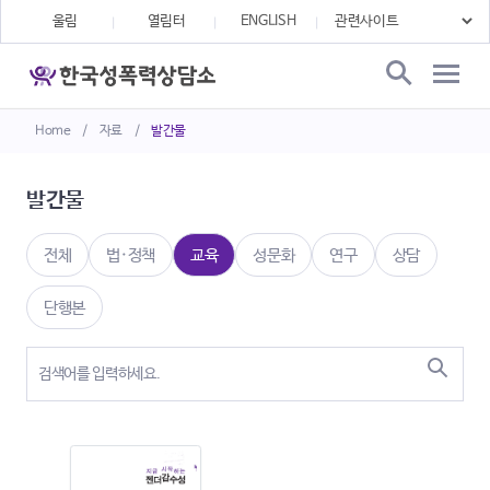
울림
열림터
ENGLISH
Home
/
자료
/
발간물
발간물
전체
법·정책
교육
성문화
연구
상담
단행본