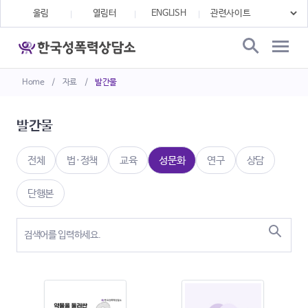
울림
열림터
ENGLISH
Home
/
자료
/
발간물
발간물
전체
법·정책
교육
성문화
연구
상담
단행본