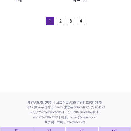
할 때
이 토크쇼
1
2
3
4
개인정보취급방침
고유식별정보(주민번호)취급방침
서울시 마포구 성지1길 32-42 (합정동 366-24) 2층 (우) 04072
사무전화
02-338-2890~1
상담전화
02-338-5801
팩스
02-338-7122
이메일
ksvrc@sisters.or.kr
부설 쉼터 열림터
02-338-3562