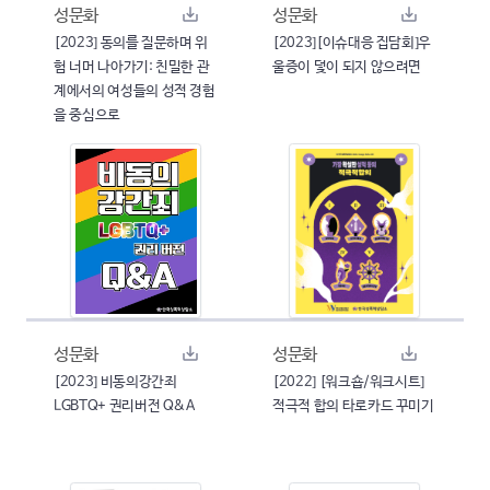
성문화
성문화
[2023] 동의를 질문하며 위
[2023][이슈대응 집담회]우
험 너머 나아가기: 친밀한 관
울증이 덫이 되지 않으려면
계에서의 여성들의 성적 경험
을 중심으로
성문화
성문화
[2023] 비동의강간죄
[2022] [워크숍/워크시트]
LGBTQ+ 권리버전 Q&A
적극적 합의 타로카드 꾸미기