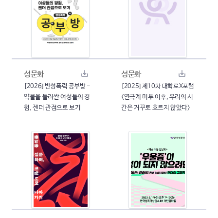
성문화
성문화
[2026] 반성폭력 공부방 -
[2025] 제10차 대학로X포럼
약물을 둘러싼 여성들의 경
<연극계 미투 이후, 우리의 시
험, 젠더 관점으로 보기
간은 거꾸로 흐르지 않았다>