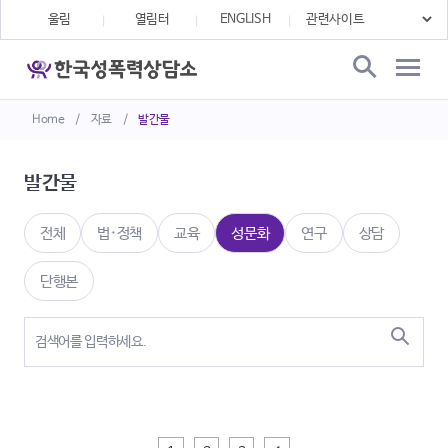
울림
열림터
ENGLISH
Home
/
자료
/
발간물
발간물
전체
법·정책
교육
성문화
연구
상담
단행본