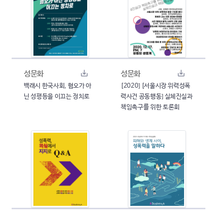
성문화
성문화
백래시 한국사회, 혐오가 아
[2020] [서울시장 위력성폭
닌 성평등을 이끄는 정치로
력사건 공동행동] 실체진실과
책임촉구를 위한 토론회