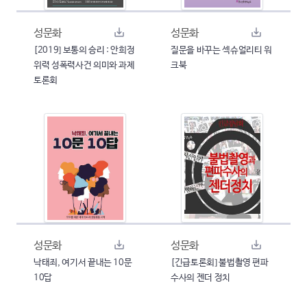
성문화
성문화
[2019] 보통의 승리 : 안희정
질문을 바꾸는 섹슈얼리티 워
위력 성폭력사건 의미와 과제
크북
토론회
성문화
성문화
낙태죄, 여기서 끝내는 10문
[긴급토론회] 불법촬영 편파
10답
수사의 젠더 정치