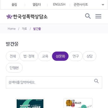
울림
열림터
ENGLISH
Home
/
자료
/
발간물
발간물
전체
법·정책
교육
성문화
연구
상담
단행본