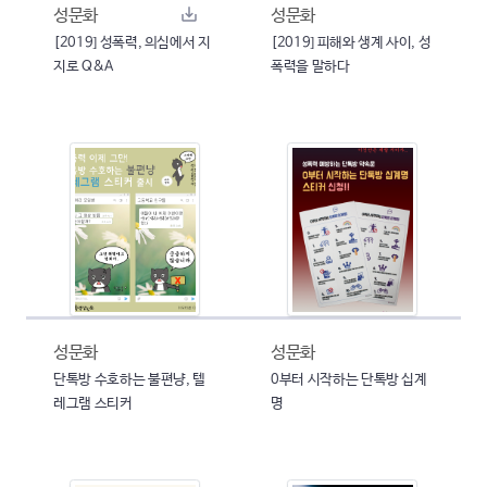
성문화
성문화
[2019] 성폭력, 의심에서 지
[2019] 피해와 생계 사이, 성
지로 Q&A
폭력을 말하다
성문화
성문화
단톡방 수호하는 불편냥, 텔
0부터 시작하는 단톡방 십계
레그램 스티커
명