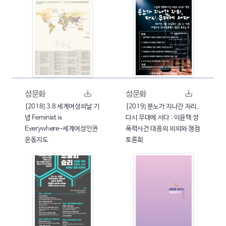
성문화
성문화
[2018] 3.8 세계여성의날 기
[2019] 분노가 지나간 자리,
념 Feminist is
다시 무대에 서다 : 이윤택 성
Everywhere-세계여성인권
폭력사건 대응의 의의와 쟁점
운동지도
토론회