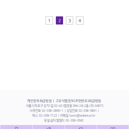
1
2
3
4
개인정보취급방침
고유식별정보(주민번호)취급방침
서울시 마포구 성지1길 32-42 (합정동 366-24) 2층 (우) 04072
사무전화
02-338-2890~1
상담전화
02-338-5801
팩스
02-338-7122
이메일
ksvrc@sisters.or.kr
부설 쉼터 열림터
02-338-3562