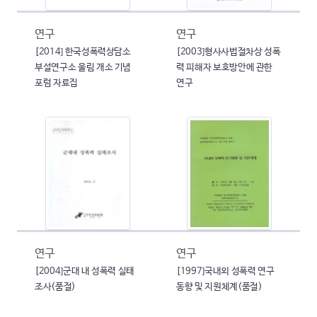
연구
연구
[2014] 한국성폭력상담소
[2003]형사사법절차상 성폭
부설연구소 울림 개소 기념
력 피해자 보호방안에 관한
포럼 자료집
연구
연구
연구
[2004]군대 내 성폭력 실태
[1997]국내외 성폭력 연구
조사(품절)
동향 및 지원체계(품절)