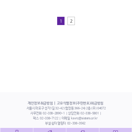
1
2
개인정보취급방침
고유식별정보(주민번호)취급방침
서울시 마포구 성지1길 32-42 (합정동 366-24) 2층 (우) 04072
사무전화
02-338-2890~1
상담전화
02-338-5801
팩스
02-338-7122
이메일
ksvrc@sisters.or.kr
부설 쉼터 열림터
02-338-3562