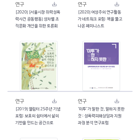
연구
연구
[2020] [서울시장 위력성폭
[2020] 여성주의 연구활동
력사건 공동행동] 성차별 조
가 네트워크 포럼: 책을 뚫고
직문화 개선을 위한 토론회
나온 페미니스트
연구
연구
[2019] 열림터 25주년 기념
‘미투’가 말한 것, 말하지 못한
포럼: 보호의 쉼터에서 삶의
것 : 성폭력피해상담과 지원
기반을 만드는 공간으로
과정 분석 연구포럼