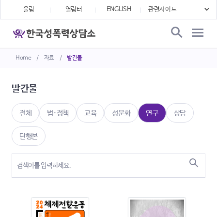
울림
열림터
ENGLISH
Home
/
자료
/
발간물
발간물
전체
법·정책
교육
성문화
연구
상담
단행본