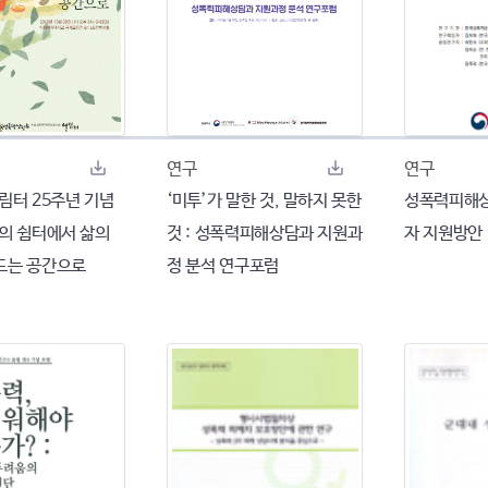
연구
연구
 열림터 25주년 기념
‘미투’가 말한 것, 말하지 못한
성폭력피해상
호의 쉼터에서 삶의
것 : 성폭력피해상담과 지원과
자 지원방안
드는 공간으로
정 분석 연구포럼