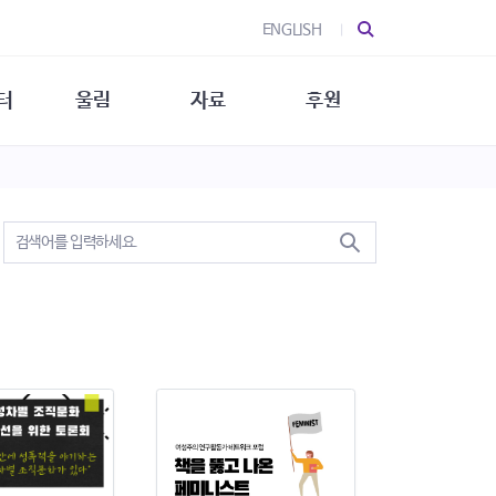
ENGLISH
터
울림
자료
후원
 소개
울림 소개
발간물
후원 안내
 소식
울림 소식
소식지
특별한 후원
뉴스레터
지/소식지
소식지 (new)
상회복
립지원
대/연구