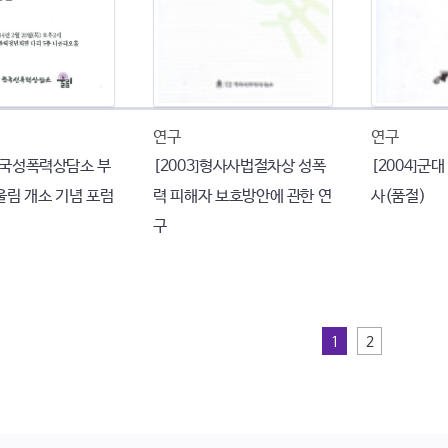
연구
연구
 한국성폭력상담소 부
[2003]형사사법절차상 성폭
[2004]군
울림 개소 기념 포럼
력 피해자 보호방안에 관한 연
사(품절)
구
1
2