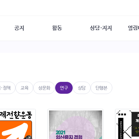
공지
활동
상담·지지
열림
담소
사무 공지
성문화운동
성폭력이란
열림터
행사 참여 안내
법·제도 변화
열림터
성폭력의 개념
자원활동 안내
성폭력 사안대응
성폭력의 대응
공
교육 문의
연구·교육
성문화와 성폭력
일
회원·상담소 소식
통념 점검하기
자
속
생존자 역량강화
함께 고민하기
연
법·정책
교육
성문화
연구
상담
단행본
여성·인권·국제연대
상담 통계
상담지원 안내