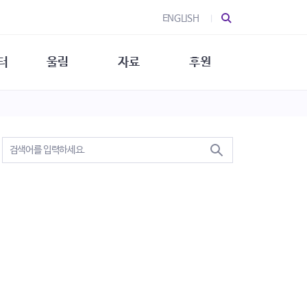
ENGLISH
터
울림
자료
후원
 소개
울림 소개
발간물
후원 안내
 소식
울림 소식
소식지
특별한 후원
뉴스레터
지/소식지
소식지 (new)
상회복
립지원
대/연구