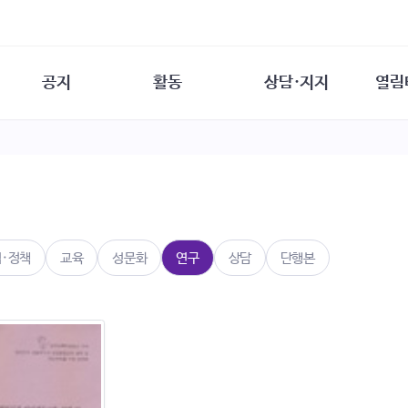
공지
활동
상담·지지
열림
담소
사무 공지
성문화운동
성폭력이란
열림터
행사 참여 안내
법·제도 변화
열림터
성폭력의 개념
자원활동 안내
성폭력 사안대응
성폭력의 대응
공
교육 문의
연구·교육
성문화와 성폭력
일
회원·상담소 소식
통념 점검하기
자
속
생존자 역량강화
함께 고민하기
연
법·정책
교육
성문화
연구
상담
단행본
여성·인권·국제연대
상담 통계
상담지원 안내