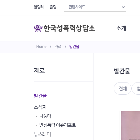
열림터
울림
소개
Home
/
자료
/
발간물
한국성폭력상
연혁
조직구성
자료
발간물
오시는길
재정현황
정관·규정·약
전체
비전선언문
발간물
소식지
나눔터
반성폭력 이슈리포트
뉴스레터