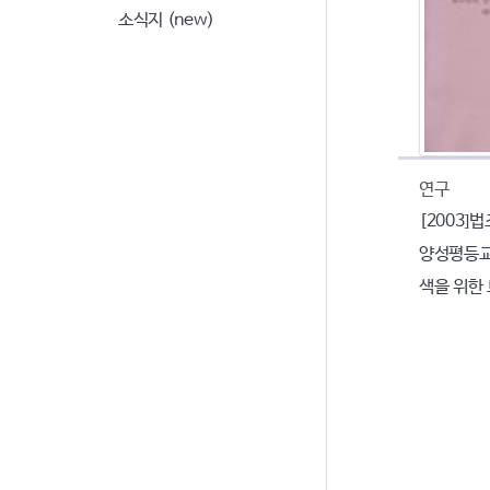
소식지 (new)
연구
[2003]
양성평등교
색을 위한