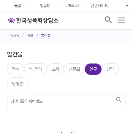
울림
열림터
ENGLISH
Home
/
자료
/
발간물
발간물
전체
법·정책
교육
성문화
연구
상담
단행본