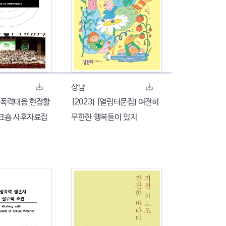
상담
여성폭력대응 현장활
[2023] [열림터문집] 여전히
크숍 사후자료집
무한한 행복들이 있지