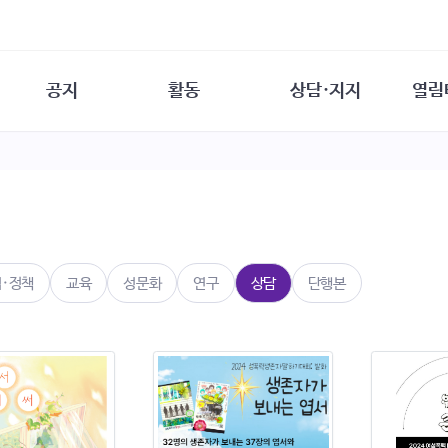
공지
활동
상담·지지
열림
담소
사무 공지
성문화운동
성폭력이란
열림터
행사 참여 안내
법·제도 변화
열림터
성폭력의 개념
자원활동 안내
성폭력 사안대응
성폭력의 대응
공
교육 문의
연구·교육
성문화와 성폭력
일
회원·상담소 소식
통념 점검하기
자
속
생존자 역량강화
함께 고민하기
연
법·정책
교육
성문화
연구
상담
단행본
여성·인권·국제연대
상담 통계
상담지원 안내