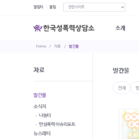
열림터
울림
소개
Home
/
자료
/
발간물
한국성폭력상
연혁
조직구성
자료
발간물
오시는길
재정현황
정관·규정·약
전체
비전선언문
발간물
소식지
나눔터
반성폭력 이슈리포트
뉴스레터