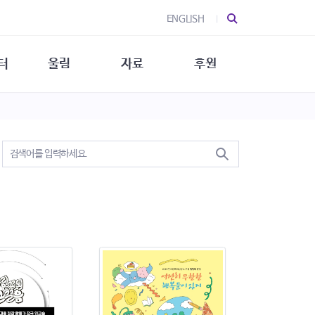
ENGLISH
터
울림
자료
후원
 소개
울림 소개
발간물
후원 안내
 소식
울림 소식
소식지
특별한 후원
뉴스레터
지/소식지
소식지 (new)
상회복
립지원
대/연구