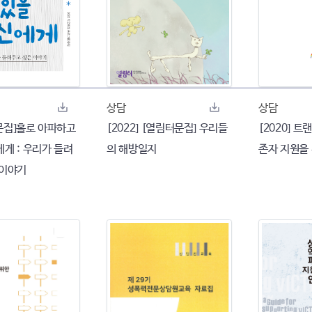
상담
상담
 [문집]홀로 아파하고
[2022] [열림터문집] 우리들
[2020] 
게 : 우리가 들려
의 해방일지
존자 지원을
 이야기