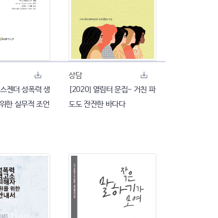
상담
트랜스젠더 성폭력 생
[2020] 열림터 문집- 거친 파
 위한 실무적 조언
도도 잔잔한 바다다