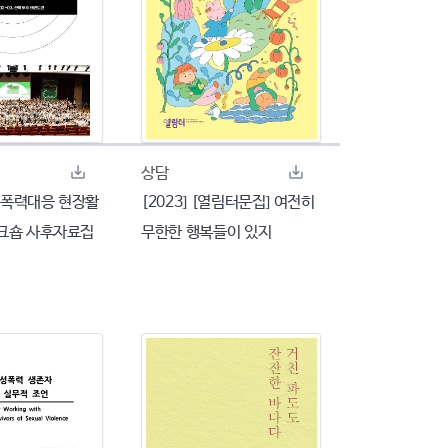
상담
여성폭력대응 현장활
[2023] [열림터문집] 여전히
크숍 사후자료집
무한한 행복들이 있지