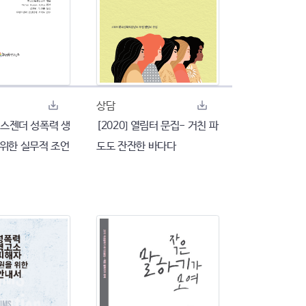
상담
트랜스젠더 성폭력 생
[2020] 열림터 문집- 거친 파
 위한 실무적 조언
도도 잔잔한 바다다