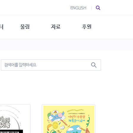
ENGLISH
터
울림
자료
후원
 소개
울림 소개
발간물
후원 안내
 소식
울림 소식
소식지
특별한 후원
뉴스레터
지/소식지
소식지 (new)
상회복
립지원
대/연구