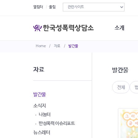
열림터
울림
소개
Home
/
자료
/
발간물
한국성폭력상
연혁
조직구성
자료
발간물
오시는길
재정현황
정관·규정·약
전체
비전선언문
발간물
소식지
나눔터
반성폭력 이슈리포트
뉴스레터