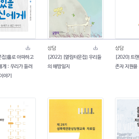
상담
상담
 [문집]홀로 아파하고
[2022] [열림터문집] 우리들
[2020] 
게 : 우리가 들려
의 해방일지
존자 지원을
 이야기