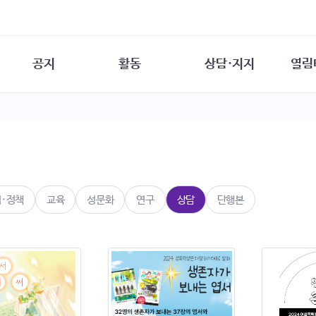
공지
활동
상담·지지
열림
담소
사무 공지
성문화운동
성폭력이란
열림터
행사 참여 안내
법·제도 변화
열림터
성폭력의 개념
자원활동 안내
성폭력 사안대응
성폭력의 대응
공
교육 문의
연구·교육
성문화와 성폭력
일
회원·상담소 소식
통념 점검하기
자
속
생존자 역량강화
함께 고민하기
연
법·정책
교육
성문화
연구
상담
단행본
여성·인권·국제연대
상담 통계
상담지원 안내