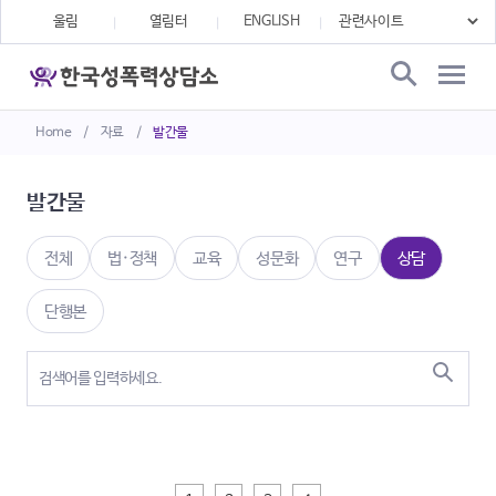
울림
열림터
ENGLISH
Home
/
자료
/
발간물
발간물
전체
법·정책
교육
성문화
연구
상담
단행본