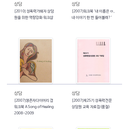
상담
상담
[2010] 성폭력가해자 상담
[2007]워크북 '내 이름은 ㅁ,
원을 위한 역량강화 워크샵
내 이야기 한 번 들어볼래?'
상담
상담
[2007]생존자다이어리 겸
[2007]제25기 성폭력전문
워크북 A Song of Healing
상담원 교육 자료집(품절)
2008-2009