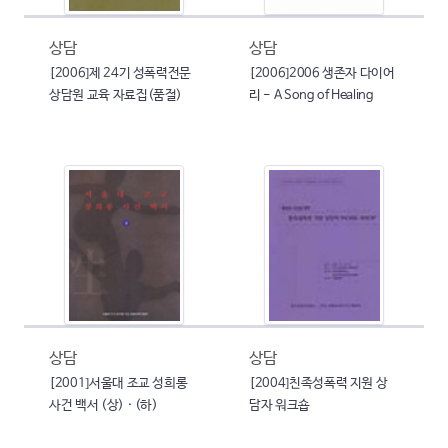
상담
상담
[2006]제 24기 성폭력전문
[2006]2006 생존자 다이어
상담원 교육 자료집(품절)
리 - A Song of Healing
상담
상담
[2001]서울대 조교 성희롱
[2004]친족성폭력 지원 상
사건 백서 (상) · (하)
담자 워크숍