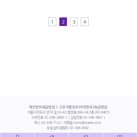
1
2
3
4
개인정보취급방침
고유식별정보(주민번호)취급방침
서울시 마포구 성지1길 32-42 (합정동 366-24) 2층 (우) 04072
사무전화
02-338-2890~1
상담전화
02-338-5801
팩스
02-338-7122
이메일
ksvrc@sisters.or.kr
부설 쉼터 열림터
02-338-3562