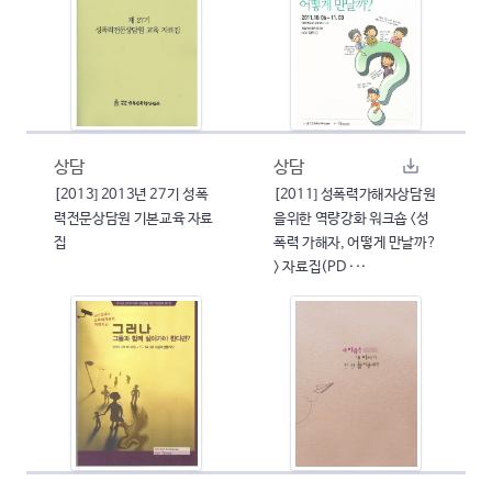
상담
상담
[2013] 2013년 27기 성폭
[2011] 성폭력가해자상담원
력전문상담원 기본교육 자료
을위한 역량강화 워크숍 <성
집
폭력 가해자, 어떻게 만날까?
> 자료집(PD ···