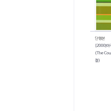
단행본
[2000]
(The Cou
절)