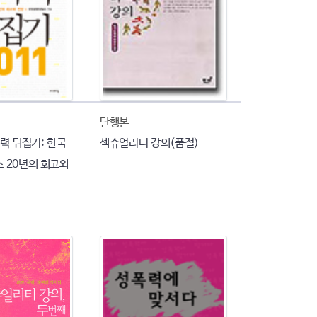
단행본
폭력 뒤집기: 한국
섹슈얼리티 강의(품절)
 20년의 회고와