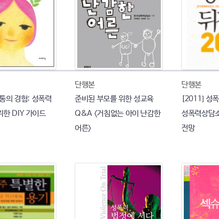
단행본
단행본
 보통의 경험: 성폭력
준비된 부모를 위한 성교육
[2011] 성
한 DIY 가이드
Q&A <거침없는 아이 난감한
성폭력상담소
어른>
전망