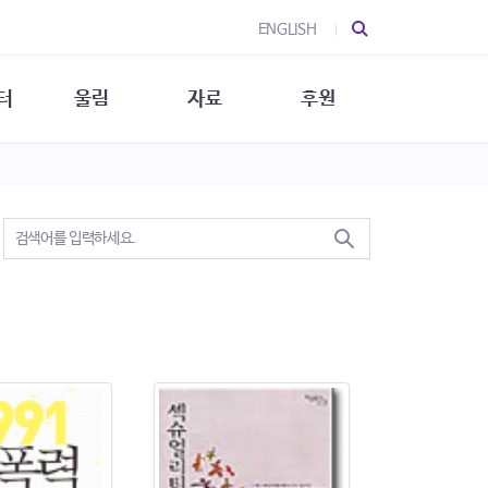
ENGLISH
터
울림
자료
후원
 소개
울림 소개
발간물
후원 안내
 소식
울림 소식
소식지
특별한 후원
뉴스레터
지/소식지
소식지 (new)
상회복
립지원
대/연구