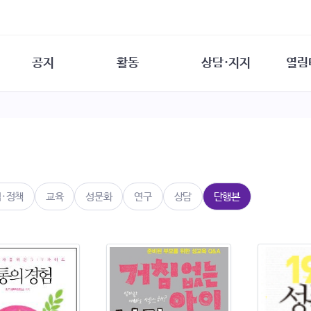
공지
활동
상담·지지
열림
담소
사무 공지
성문화운동
성폭력이란
열림터
행사 참여 안내
법·제도 변화
열림터
성폭력의 개념
자원활동 안내
성폭력 사안대응
성폭력의 대응
공
교육 문의
연구·교육
성문화와 성폭력
일
회원·상담소 소식
통념 점검하기
자
속
생존자 역량강화
함께 고민하기
연
법·정책
교육
성문화
연구
상담
단행본
여성·인권·국제연대
상담 통계
상담지원 안내