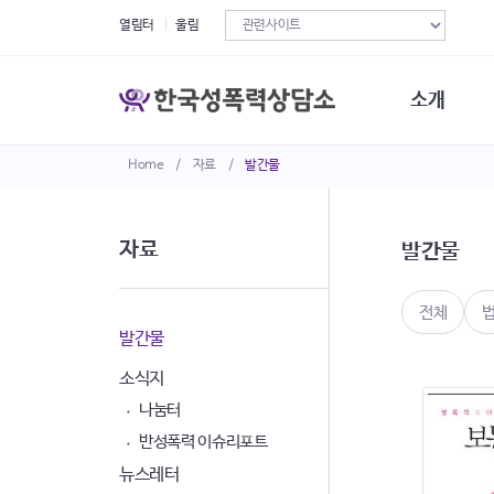
열림터
울림
소개
Home
/
자료
/
발간물
한국성폭력상
연혁
조직구성
자료
발간물
오시는길
재정현황
정관·규정·약
전체
비전선언문
발간물
소식지
나눔터
반성폭력 이슈리포트
뉴스레터