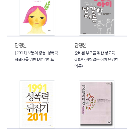
단행본
단행본
[2011] 보통의 경험: 성폭력
준비된 부모를 위한 성교육
피해자를 위한 DIY 가이드
Q&A <거침없는 아이 난감한
어른>