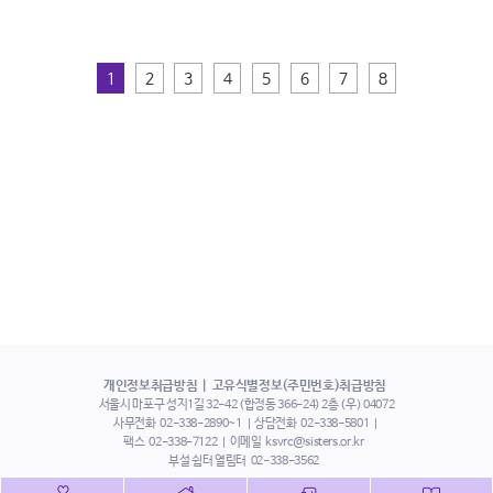
1
2
3
4
5
6
7
8
개인정보취급방침
고유식별정보(주민번호)취급방침
서울시 마포구 성지1길 32-42 (합정동 366-24) 2층 (우) 04072
사무전화
02-338-2890~1
상담전화
02-338-5801
팩스
02-338-7122
이메일
ksvrc@sisters.or.kr
부설 쉼터 열림터
02-338-3562