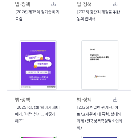
법·정책
법·정책
[2026] 제35차 정기총회 자
[2025] 강간죄 개정을 위한
료집
동의 안내서
법·정책
법·정책
[2025] 집담회 '페미가 페미
[2025] 친밀한 관계-데이
에게, "이번 선거... 어떻게
트/교제관계 내 폭력, 실태와
해?"'
과제 (전국성폭력상담소협의
회)