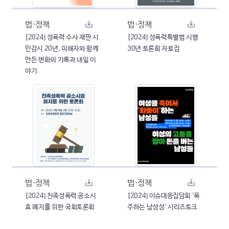
법·정책
법·정책
[2024] 성폭력 수사 재판 시
[2024] 성폭력특별법 시행
민감시 20년, 피해자와 함께
30년 토론회 자료집
만든 변화의 기록과 내일 이
야기
법·정책
법·정책
[2024] 친족성폭력 공소시
[2024] 이슈대응집담회 '폭
효 폐지를 위한 국회토론회
주하는 남성성' 시리즈토크