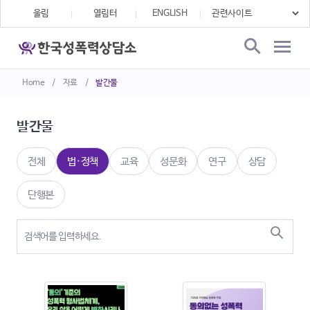
울림
열림터
ENGLISH
Home
/
자료
/
발간물
발간물
전체
법·정책
교육
성문화
연구
상담
단행본