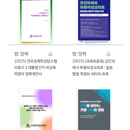
법·정책
법·정책
[2025] 전국성폭력상담소협
[2025] [국회토론회] 강간죄
의회 6.3 대통령선거 여성폭
에서 부동의성교죄로 : 일본
력분야 정책제안서
형법 개정의 의미와 과제