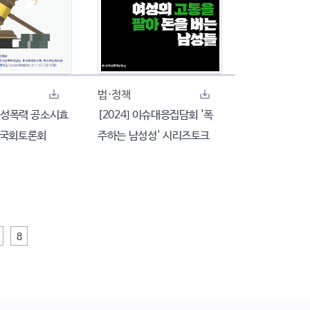
법·정책
친족성폭력 공소시효
[2024] 이슈대응집담회 '폭
 국회토론회
주하는 남성성' 시리즈토크
8