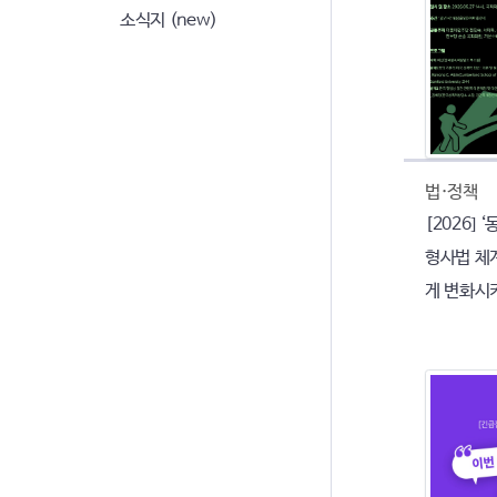
소식지 (new)
법·정책
[2026] 
형사법 체계
게 변화시