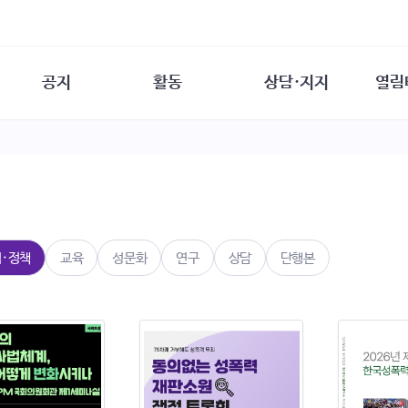
공지
활동
상담·지지
열림
담소
사무 공지
성문화운동
성폭력이란
열림터
행사 참여 안내
법·제도 변화
열림터
성폭력의 개념
자원활동 안내
성폭력 사안대응
성폭력의 대응
공
교육 문의
연구·교육
성문화와 성폭력
일
회원·상담소 소식
통념 점검하기
자
속
생존자 역량강화
함께 고민하기
연
법·정책
교육
성문화
연구
상담
단행본
여성·인권·국제연대
상담 통계
상담지원 안내