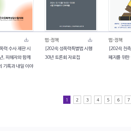
법·정책
법·정책
 성폭력 수사 재판 시
[2024] 성폭력특별법 시행
[2024] 
년, 피해자와 함께
30년 토론회 자료집
폐지를 위한
의 기록과 내일 이야
1
2
3
4
5
6
7