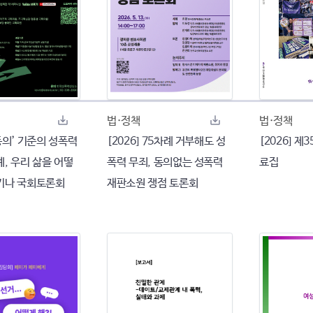
법·정책
법·정책
‘동의’ 기준의 성폭력
[2026] 75차례 거부해도 성
[2026] 제
, 우리 삶을 어떻
폭력 무죄, 동의없는 성폭력
료집
키나 국회토론회
재판소원 쟁점 토론회