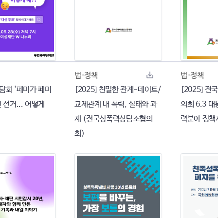
법·정책
법·정책
 집담회 '페미가 페미
[2025] 친밀한 관계-데이트/
[2025] 
 선거... 어떻게
교제관계 내 폭력, 실태와 과
의회 6.3 
제 (전국성폭력상담소협의
력분야 정책
회)