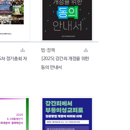
법·정책
35차 정기총회 자
[2025] 강간죄 개정을 위한
동의 안내서