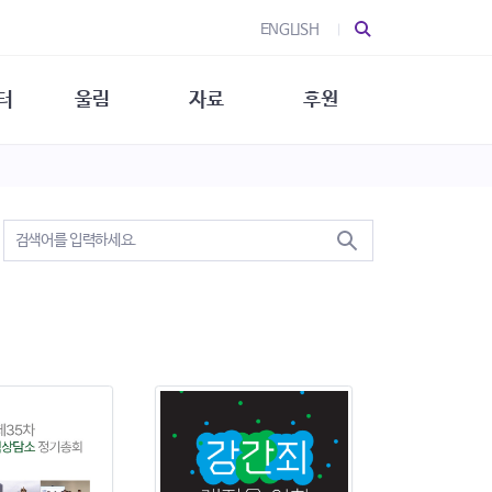
ENGLISH
터
울림
자료
후원
 소개
울림 소개
발간물
후원 안내
 소식
울림 소식
소식지
특별한 후원
뉴스레터
지/소식지
소식지 (new)
상회복
립지원
대/연구