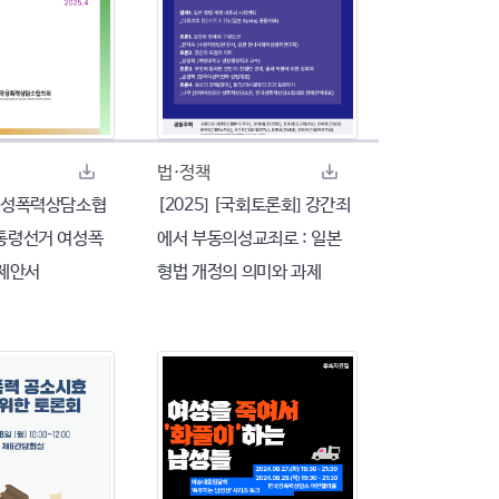
법·정책
전국성폭력상담소협
[2025] [국회토론회] 강간죄
대통령선거 여성폭
에서 부동의성교죄로 : 일본
제안서
형법 개정의 의미와 과제