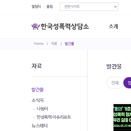
열림터
울림
소개
Home
/
자료
/
발간물
한국성폭력상
연혁
조직구성
자료
발간물
오시는길
재정현황
정관·규정·약
전체
비전선언문
발간물
소식지
나눔터
반성폭력 이슈리포트
뉴스레터