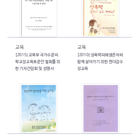
교육
교육
[2015] 교육부 국가수준의
[2010] 성폭력피해생존자와
학교성교육표준안 철회를 위
함께 살아가기 위한 젠더감수
한 기자간담회 및 성명서
성교육