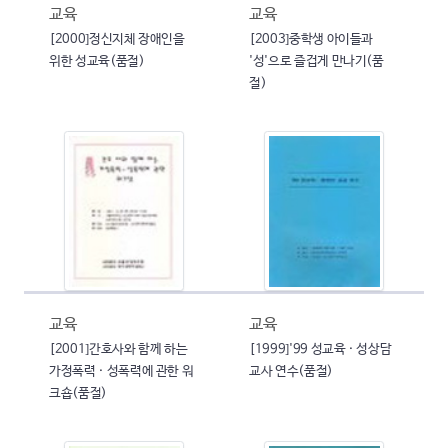
교육
교육
[2000]정신지체 장애인을
[2003]중학생 아이들과
위한 성교육(품절)
'성'으로 즐겁게 만나기(품
절)
교육
교육
[2001]간호사와 함께 하는
[1999]'99 성교육 · 성상담
가정폭력 · 성폭력에 관한 워
교사 연수(품절)
크숍(품절)