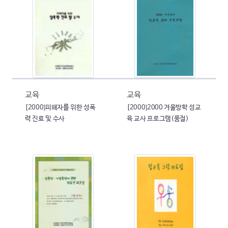
교육
교육
[2000]피해자를 위한 성폭
[2000]2000 겨울방학 성교
력 진료 및 수사
육 교사 프로그램(품절)