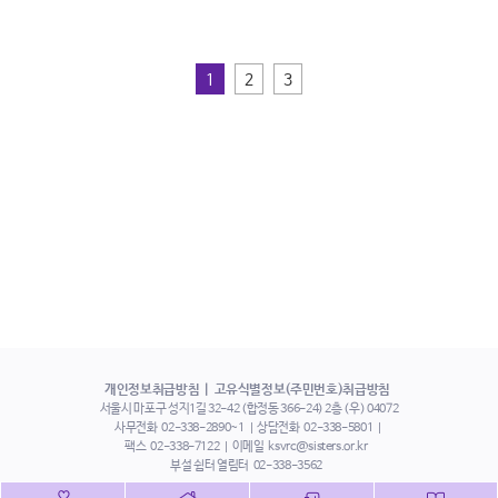
1
2
3
개인정보취급방침
고유식별정보(주민번호)취급방침
서울시 마포구 성지1길 32-42 (합정동 366-24) 2층 (우) 04072
사무전화
02-338-2890~1
상담전화
02-338-5801
팩스
02-338-7122
이메일
ksvrc@sisters.or.kr
부설 쉼터 열림터
02-338-3562