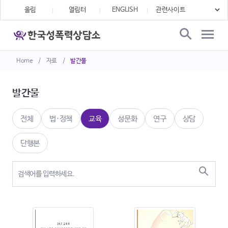
울림
열림터
ENGLISH
Home
/
자료
/
발간물
발간물
전체
법·정책
교육
성문화
연구
상담
단행본