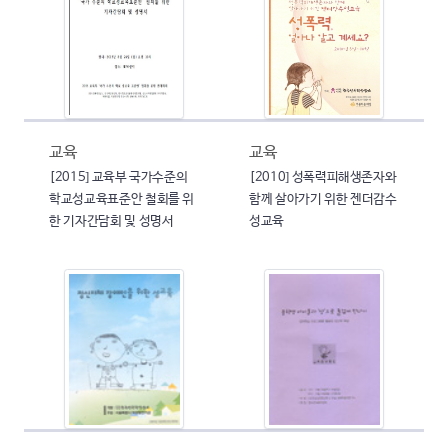
교육
교육
[2015] 교육부 국가수준의
[2010] 성폭력피해생존자와
학교성교육표준안 철회를 위
함께 살아가기 위한 젠더감수
한 기자간담회 및 성명서
성교육