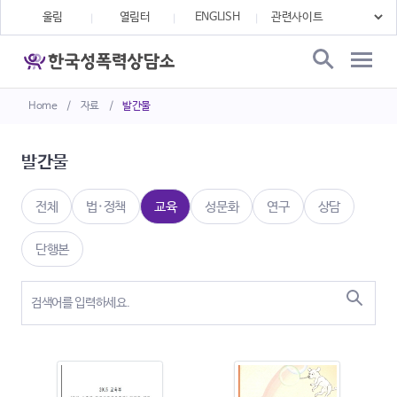
울림
열림터
ENGLISH
Home
/
자료
/
발간물
발간물
전체
법·정책
교육
성문화
연구
상담
단행본