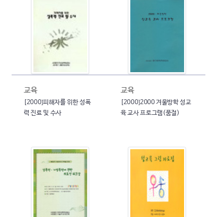
교육
교육
[2000]피해자를 위한 성폭
[2000]2000 겨울방학 성교
력 진료 및 수사
육 교사 프로그램(품절)