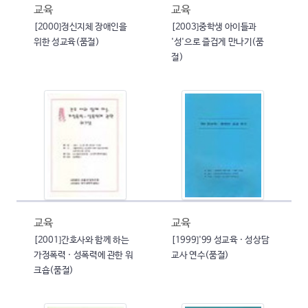
교육
교육
[2000]정신지체 장애인을
[2003]중학생 아이들과
위한 성교육(품절)
'성'으로 즐겁게 만나기(품
절)
교육
교육
[2001]간호사와 함께 하는
[1999]'99 성교육 · 성상담
가정폭력 · 성폭력에 관한 워
교사 연수(품절)
크숍(품절)