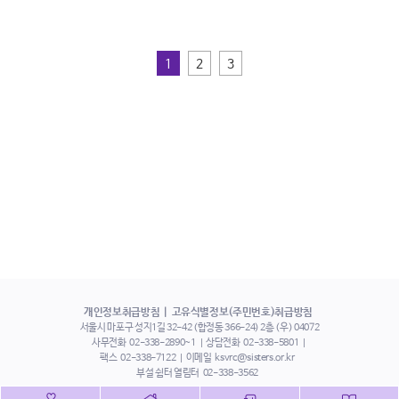
1
2
3
개인정보취급방침
고유식별정보(주민번호)취급방침
서울시 마포구 성지1길 32-42 (합정동 366-24) 2층 (우) 04072
사무전화
02-338-2890~1
상담전화
02-338-5801
팩스
02-338-7122
이메일
ksvrc@sisters.or.kr
부설 쉼터 열림터
02-338-3562