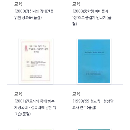
교육
교육
[2000]정신지체 장애인을
[2003]중학생 아이들과
위한 성교육(품절)
'성'으로 즐겁게 만나기(품
절)
교육
교육
[2001]간호사와 함께 하는
[1999]'99 성교육 · 성상담
가정폭력 · 성폭력에 관한 워
교사 연수(품절)
크숍(품절)