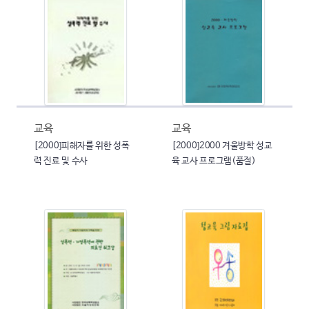
교육
교육
[2000]피해자를 위한 성폭
[2000]2000 겨울방학 성교
력 진료 및 수사
육 교사 프로그램(품절)