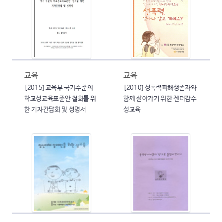
교육
교육
[2015] 교육부 국가수준의
[2010] 성폭력피해생존자와
학교성교육표준안 철회를 위
함께 살아가기 위한 젠더감수
한 기자간담회 및 성명서
성교육