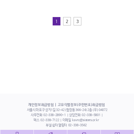
1
2
3
개인정보취급방침
고유식별정보(주민번호)취급방침
서울시 마포구 성지1길 32-42 (합정동 366-24) 2층 (우) 04072
사무전화
02-338-2890~1
상담전화
02-338-5801
팩스
02-338-7122
이메일
ksvrc@sisters.or.kr
부설 쉼터 열림터
02-338-3562