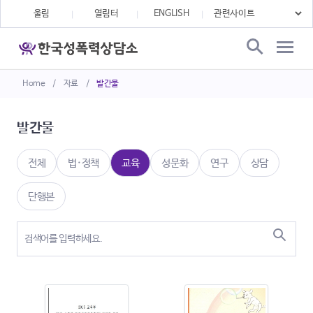
울림
열림터
ENGLISH
Home
/
자료
/
발간물
발간물
전체
법·정책
교육
성문화
연구
상담
단행본