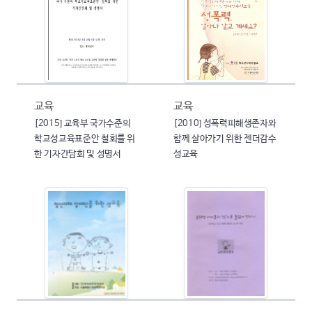
교육
교육
[2015] 교육부 국가수준의
[2010] 성폭력피해생존자와
학교성교육표준안 철회를 위
함께 살아가기 위한 젠더감수
한 기자간담회 및 성명서
성교육