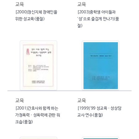
교육
교육
[2000]정신지체 장애인을
[2003]중학생 아이들과
위한 성교육(품절)
'성'으로 즐겁게 만나기(품
절)
교육
교육
[2001]간호사와 함께 하는
[1999]'99 성교육 · 성상담
가정폭력 · 성폭력에 관한 워
교사 연수(품절)
크숍(품절)