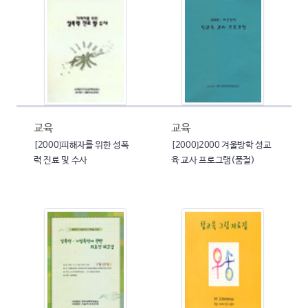
교육
교육
[2000]피해자를 위한 성폭
[2000]2000 겨울방학 성교
력 진료 및 수사
육 교사 프로그램(품절)