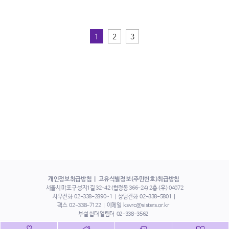
1
2
3
개인정보취급방침
고유식별정보(주민번호)취급방침
서울시 마포구 성지1길 32-42 (합정동 366-24) 2층 (우) 04072
사무전화
02-338-2890~1
상담전화
02-338-5801
팩스
02-338-7122
이메일
ksvrc@sisters.or.kr
부설 쉼터 열림터
02-338-3562