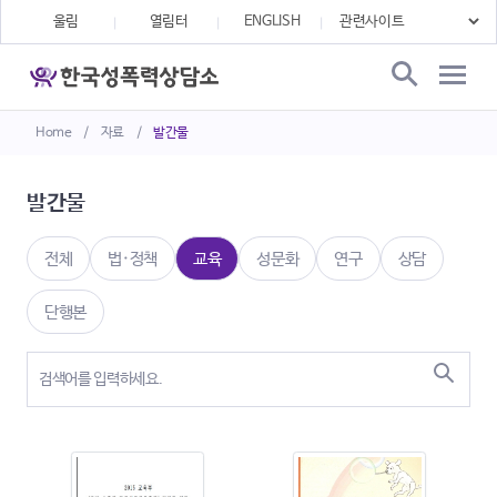
울림
열림터
ENGLISH
Home
/
자료
/
발간물
발간물
전체
법·정책
교육
성문화
연구
상담
단행본