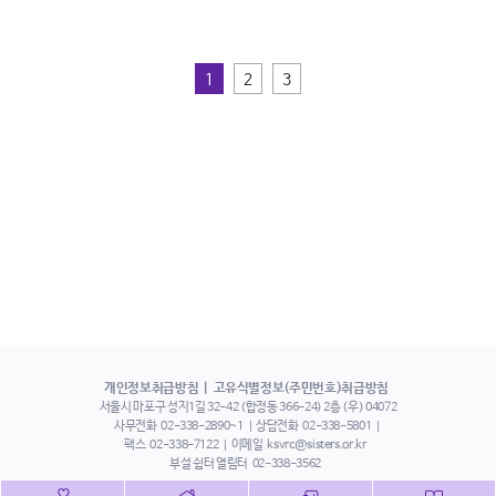
1
2
3
개인정보취급방침
고유식별정보(주민번호)취급방침
서울시 마포구 성지1길 32-42 (합정동 366-24) 2층 (우) 04072
사무전화
02-338-2890~1
상담전화
02-338-5801
팩스
02-338-7122
이메일
ksvrc@sisters.or.kr
부설 쉼터 열림터
02-338-3562