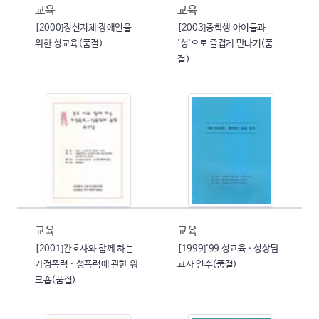
교육
교육
[2000]정신지체 장애인을
[2003]중학생 아이들과
위한 성교육(품절)
'성'으로 즐겁게 만나기(품
절)
교육
교육
[2001]간호사와 함께 하는
[1999]'99 성교육 · 성상담
가정폭력 · 성폭력에 관한 워
교사 연수(품절)
크숍(품절)