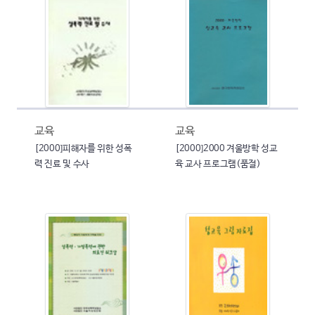
교육
교육
[2000]피해자를 위한 성폭
[2000]2000 겨울방학 성교
력 진료 및 수사
육 교사 프로그램(품절)