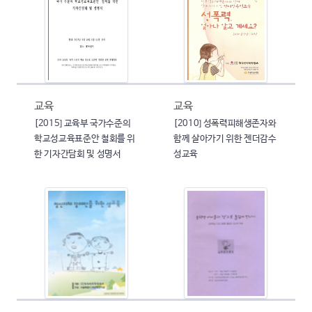
교육
교육
[2015] 교육부 국가수준의
[2010] 성폭력피해생존자와
학교성교육표준안 철회를 위
함께 살아가기 위한 젠더감수
한 기자간담회 및 성명서
성교육