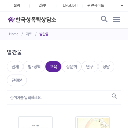
울림
열림터
ENGLISH
Home
/
자료
/
발간물
발간물
전체
법·정책
교육
성문화
연구
상담
단행본