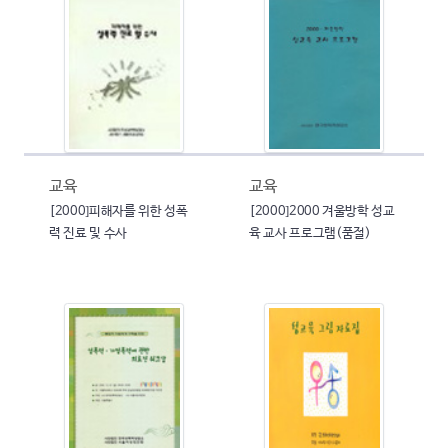
교육
교육
[2000]피해자를 위한 성폭
[2000]2000 겨울방학 성교
력 진료 및 수사
육 교사 프로그램(품절)