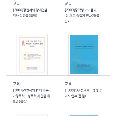
교육
교육
[2000]정신지체 장애인을
[2003]중학생 아이들과
위한 성교육(품절)
'성'으로 즐겁게 만나기(품
절)
교육
교육
[2001]간호사와 함께 하는
[1999]'99 성교육 · 성상담
가정폭력 · 성폭력에 관한 워
교사 연수(품절)
크숍(품절)