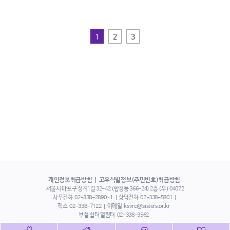
1
2
3
개인정보취급방침
고유식별정보(주민번호)취급방침
서울시 마포구 성지1길 32-42 (합정동 366-24) 2층 (우) 04072
사무전화
02-338-2890~1
상담전화
02-338-5801
팩스
02-338-7122
이메일
ksvrc@sisters.or.kr
부설 쉼터 열림터
02-338-3562