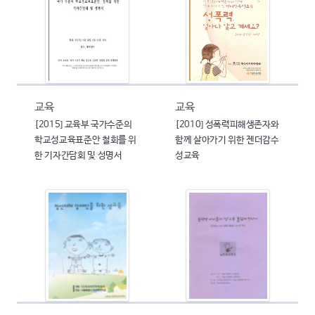
교육
교육
[2015] 교육부 국가수준의
[2010] 성폭력피해생존자와
학교성교육표준안 철회를 위
함께 살아가기 위한 젠더감수
한 기자간담회 및 성명서
성교육