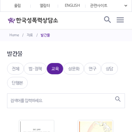
울림
열림터
ENGLISH
Home
/
자료
/
발간물
발간물
전체
법·정책
교육
성문화
연구
상담
단행본