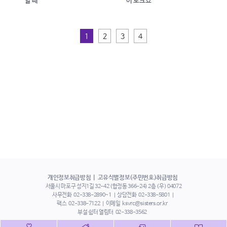
할 때
이 토크쇼
1
2
3
4
개인정보취급방침
고유식별정보(주민번호)취급방침
서울시 마포구 성지1길 32-42 (합정동 366-24) 2층 (우) 04072
사무전화
02-338-2890~1
상담전화
02-338-5801
팩스
02-338-7122
이메일
ksvrc@sisters.or.kr
부설 쉼터 열림터
02-338-3562