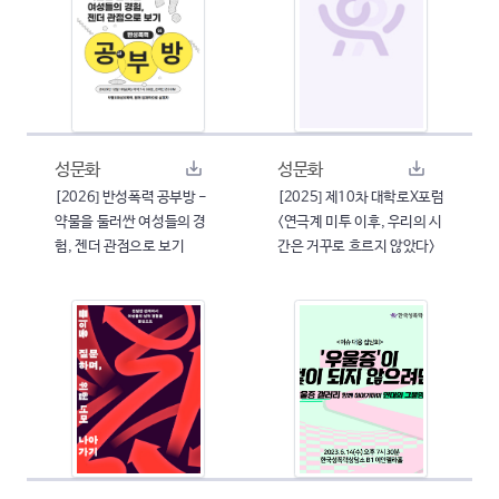
성문화
성문화
[2026] 반성폭력 공부방 -
[2025] 제10차 대학로X포럼
약물을 둘러싼 여성들의 경
<연극계 미투 이후, 우리의 시
험, 젠더 관점으로 보기
간은 거꾸로 흐르지 않았다>