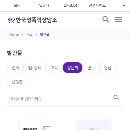
울림
열림터
ENGLISH
Home
/
자료
/
발간물
발간물
전체
법·정책
교육
성문화
연구
상담
단행본