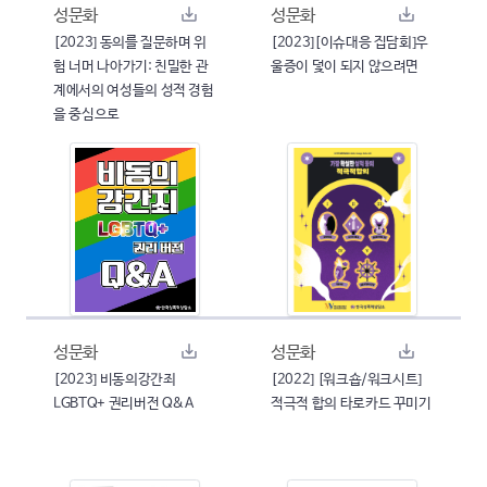
성문화
성문화
[2023] 동의를 질문하며 위
[2023][이슈대응 집담회]우
험 너머 나아가기: 친밀한 관
울증이 덫이 되지 않으려면
계에서의 여성들의 성적 경험
을 중심으로
성문화
성문화
[2023] 비동의강간죄
[2022] [워크숍/워크시트]
LGBTQ+ 권리버전 Q&A
적극적 합의 타로카드 꾸미기