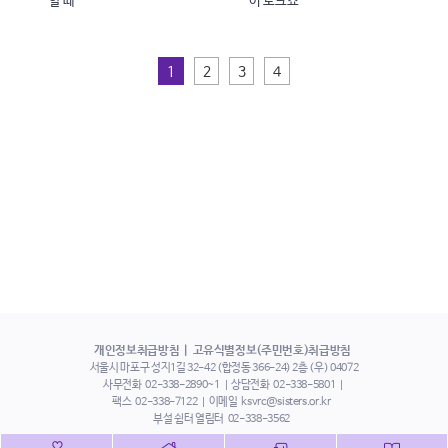
할 때
이 토크쇼
1
2
3
4
개인정보취급방침
고유식별정보(주민번호)취급방침
서울시 마포구 성지1길 32-42 (합정동 366-24) 2층 (우) 04072
사무전화
02-338-2890~1
상담전화
02-338-5801
팩스
02-338-7122
이메일
ksvrc@sisters.or.kr
부설 쉼터 열림터
02-338-3562