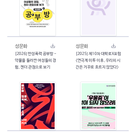
성문화
성문화
[2026] 반성폭력 공부방 -
[2025] 제10차 대학로X포럼
약물을 둘러싼 여성들의 경
<연극계 미투 이후, 우리의 시
험, 젠더 관점으로 보기
간은 거꾸로 흐르지 않았다>