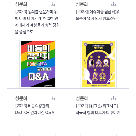
성문화
성문화
[2023] 동의를 질문하며 위
[2023][이슈대응 집담회]우
험 너머 나아가기: 친밀한 관
울증이 덫이 되지 않으려면
계에서의 여성들의 성적 경험
을 중심으로
성문화
성문화
[2023] 비동의강간죄
[2022] [워크숍/워크시트]
LGBTQ+ 권리버전 Q&A
적극적 합의 타로카드 꾸미기