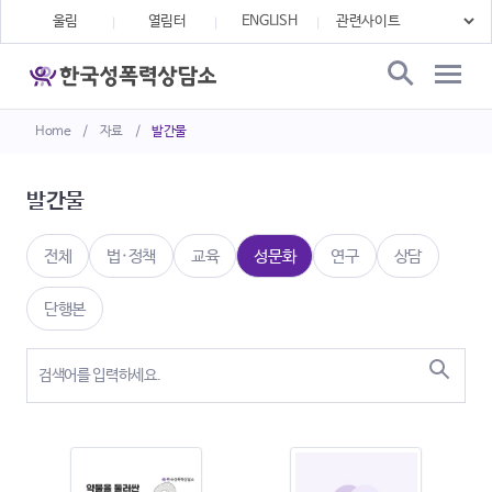
울림
열림터
ENGLISH
Home
/
자료
/
발간물
발간물
전체
법·정책
교육
성문화
연구
상담
단행본