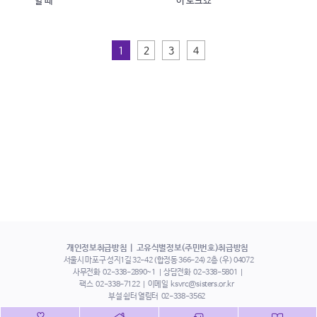
할 때
이 토크쇼
1
2
3
4
개인정보취급방침
고유식별정보(주민번호)취급방침
서울시 마포구 성지1길 32-42 (합정동 366-24) 2층 (우) 04072
사무전화
02-338-2890~1
상담전화
02-338-5801
팩스
02-338-7122
이메일
ksvrc@sisters.or.kr
부설 쉼터 열림터
02-338-3562