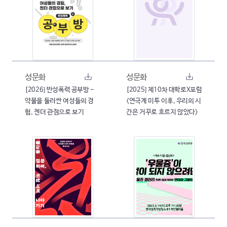
성문화
성문화
[2026] 반성폭력 공부방 -
[2025] 제10차 대학로X포럼
약물을 둘러싼 여성들의 경
<연극계 미투 이후, 우리의 시
험, 젠더 관점으로 보기
간은 거꾸로 흐르지 않았다>