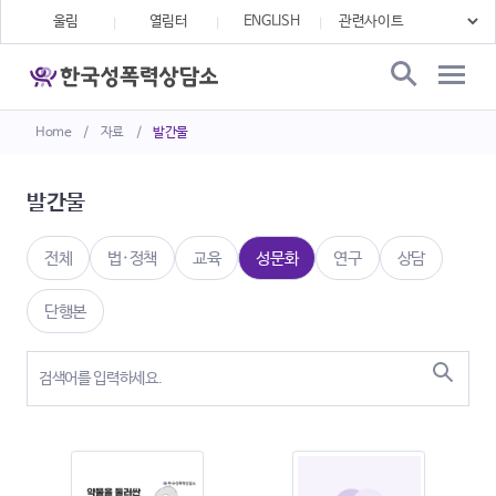
울림
열림터
ENGLISH
Home
/
자료
/
발간물
발간물
전체
법·정책
교육
성문화
연구
상담
단행본