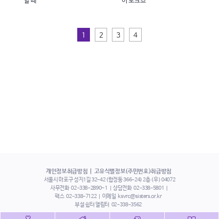
할 때
이 토크쇼
1
2
3
4
개인정보취급방침
고유식별정보(주민번호)취급방침
서울시 마포구 성지1길 32-42 (합정동 366-24) 2층 (우) 04072
사무전화
02-338-2890~1
상담전화
02-338-5801
팩스
02-338-7122
이메일
ksvrc@sisters.or.kr
부설 쉼터 열림터
02-338-3562