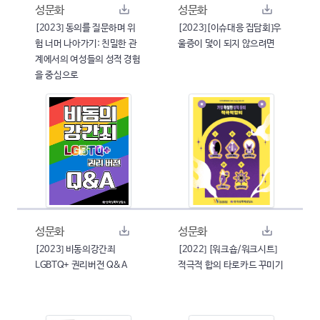
성문화
성문화
[2023] 동의를 질문하며 위
[2023][이슈대응 집담회]우
험 너머 나아가기: 친밀한 관
울증이 덫이 되지 않으려면
계에서의 여성들의 성적 경험
을 중심으로
성문화
성문화
[2023] 비동의강간죄
[2022] [워크숍/워크시트]
LGBTQ+ 권리버전 Q&A
적극적 합의 타로카드 꾸미기