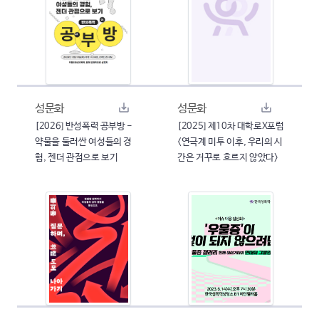
성문화
성문화
[2026] 반성폭력 공부방 -
[2025] 제10차 대학로X포럼
약물을 둘러싼 여성들의 경
<연극계 미투 이후, 우리의 시
험, 젠더 관점으로 보기
간은 거꾸로 흐르지 않았다>