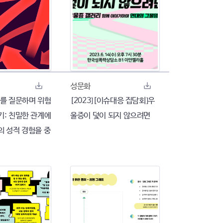
성문화
동의를 질문하며 위험
[2023][이슈대응 집담회]우
기: 친밀한 관계에
울증이 덫이 되지 않으려면
의 성적 경험을 중