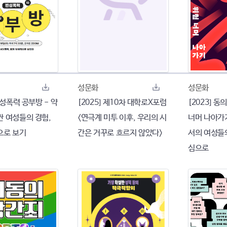
성문화
성문화
 반성폭력 공부방 - 약
[2025] 제10차 대학로X포럼
[2023] 
싼 여성들의 경험,
<연극계 미투 이후, 우리의 시
너머 나아가
으로 보기
간은 거꾸로 흐르지 않았다>
서의 여성들
심으로