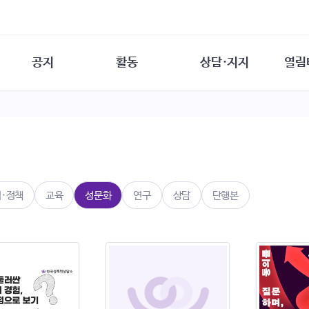
공지
활동
상담·지지
열림
담소
사무 공지
성문화운동
성폭력이란
열림터
행사 참여 안내
법·제도 변화
열림터
성폭력의 개념
자원활동 안내
성폭력 사안대응
성폭력의 대응
공
교육 문의
연구·교육
성문화와 성폭력
일
회원·상담소 소식
통념 점검하기
자
속
생존자 역량강화
함께 고민하기
연
법·정책
교육
성문화
연구
상담
단행본
여성·인권·국제연대
상담 통계
상담지원 안내