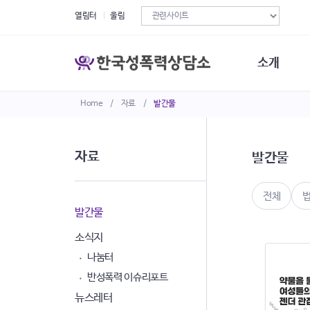
열림터
울림
소개
Home
/
자료
/
발간물
한국성폭력상
연혁
조직구성
자료
발간물
오시는길
재정현황
정관·규정·약
전체
비전선언문
발간물
소식지
나눔터
반성폭력 이슈리포트
뉴스레터