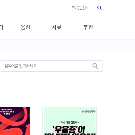
ENGLISH
터
울림
자료
후원
 소개
울림 소개
발간물
후원 안내
 소식
울림 소식
소식지
특별한 후원
뉴스레터
지/소식지
소식지 (new)
상회복
립지원
대/연구