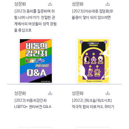
성문화
성문화
[2023] 동의를 질문하며 위
[2023][이슈대응 집담회]우
험 너머 나아가기: 친밀한 관
울증이 덫이 되지 않으려면
계에서의 여성들의 성적 경험
을 중심으로
성문화
성문화
[2023] 비동의강간죄
[2022] [워크숍/워크시트]
LGBTQ+ 권리버전 Q&A
적극적 합의 타로카드 꾸미기