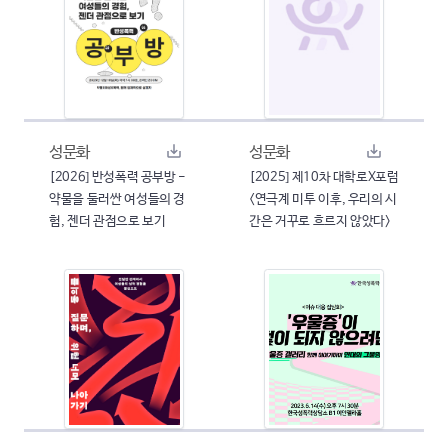
성문화
성문화
[2026] 반성폭력 공부방 -
[2025] 제10차 대학로X포럼
약물을 둘러싼 여성들의 경
<연극계 미투 이후, 우리의 시
험, 젠더 관점으로 보기
간은 거꾸로 흐르지 않았다>