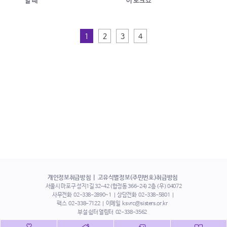
할 때
이 토크쇼
1
2
3
4
개인정보취급방침
고유식별정보(주민번호)취급방침
서울시 마포구 성지1길 32-42 (합정동 366-24) 2층 (우) 04072
사무전화
02-338-2890~1
상담전화
02-338-5801
팩스
02-338-7122
이메일
ksvrc@sisters.or.kr
부설 쉼터 열림터
02-338-3562