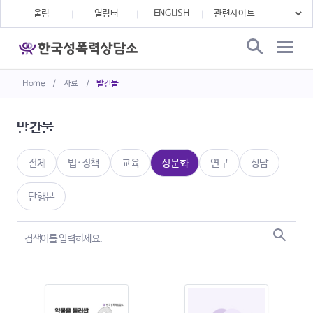
울림
열림터
ENGLISH
Home
/
자료
/
발간물
발간물
전체
법·정책
교육
성문화
연구
상담
단행본