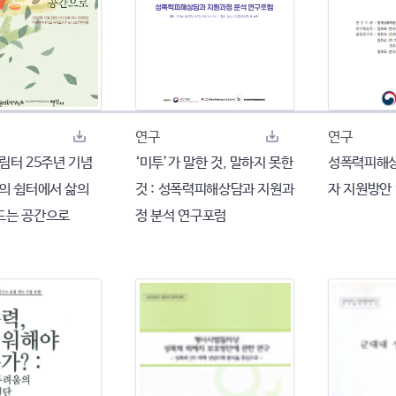
연구
연구
 열림터 25주년 기념
‘미투’가 말한 것, 말하지 못한
성폭력피해상
호의 쉼터에서 삶의
것 : 성폭력피해상담과 지원과
자 지원방안
드는 공간으로
정 분석 연구포럼