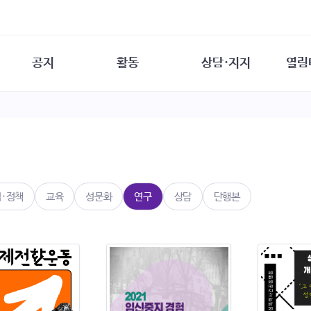
공지
활동
상담·지지
열림
담소
사무 공지
성문화운동
성폭력이란
열림터
행사 참여 안내
법·제도 변화
열림터
성폭력의 개념
자원활동 안내
성폭력 사안대응
성폭력의 대응
공
교육 문의
연구·교육
성문화와 성폭력
일
회원·상담소 소식
통념 점검하기
자
속
생존자 역량강화
함께 고민하기
연
법·정책
교육
성문화
연구
상담
단행본
여성·인권·국제연대
상담 통계
상담지원 안내