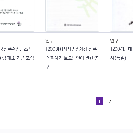
연구
연구
 한국성폭력상담소 부
[2003]형사사법절차상 성폭
[2004]군
울림 개소 기념 포럼
력 피해자 보호방안에 관한 연
사(품절)
구
1
2