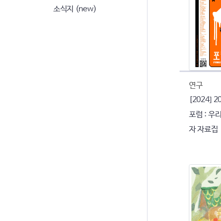
소식지 (new)
연구
[2024]
포럼 : 우
자 자료집