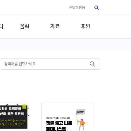
ENGLISH
터
울림
자료
후원
 소개
울림 소개
발간물
후원 안내
 소식
울림 소식
소식지
특별한 후원
뉴스레터
지/소식지
소식지 (new)
상회복
립지원
대/연구