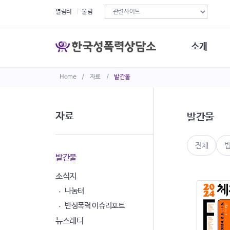
열림터
울림
소개
Home
/
자료
/
발간물
한국성폭력상
연혁
조직구성
자료
발간물
오시는길
재정현황
정관·규정·약
전체
비전선언문
발간물
소식지
나눔터
반성폭력 이슈리포트
뉴스레터