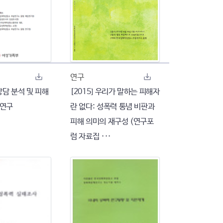
연구
담 분석 및 피해
[2015] 우리가 말하는 피해자
 연구
란 없다: 성폭력 통념 비판과
피해 의미의 재구성 (연구포
럼 자료집 ···