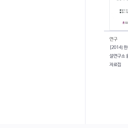
연구
[2014]
설연구소 
자료집