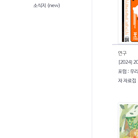
소식지 (new)
연구
[2024]
포럼 : 우
자 자료집