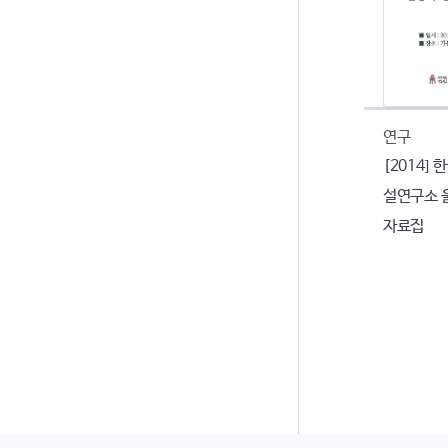
연구
[2014]
설연구소 
자료집