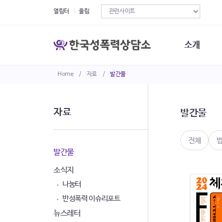
열림터
울림
소개
Home
/
자료
/
발간물
한국성폭력상
연혁
조직구성
자료
발간물
오시는길
재정현황
정관·규정·약
전체
비전선언문
발간물
소식지
나눔터
반성폭력 이슈리포트
뉴스레터