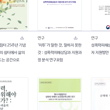
연구
연구
 열림터 25주년 기념
‘미투’가 말한 것, 말하지 못한
성폭력피해상
호의 쉼터에서 삶의
것 : 성폭력피해상담과 지원과
자 지원방안
드는 공간으로
정 분석 연구포럼