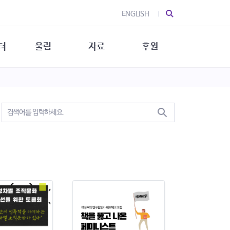
ENGLISH
터
울림
자료
후원
 소개
울림 소개
발간물
후원 안내
 소식
울림 소식
소식지
특별한 후원
뉴스레터
지/소식지
소식지 (new)
상회복
립지원
대/연구