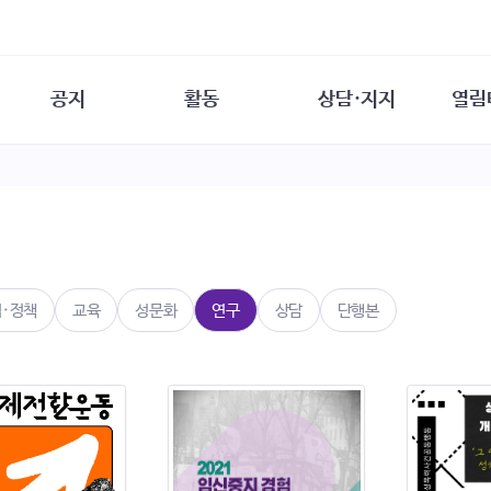
공지
활동
상담·지지
열림
담소
사무 공지
성문화운동
성폭력이란
열림터
행사 참여 안내
법·제도 변화
열림터
성폭력의 개념
자원활동 안내
성폭력 사안대응
성폭력의 대응
공
교육 문의
연구·교육
성문화와 성폭력
일
회원·상담소 소식
통념 점검하기
자
속
생존자 역량강화
함께 고민하기
연
법·정책
교육
성문화
연구
상담
단행본
여성·인권·국제연대
상담 통계
상담지원 안내