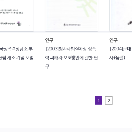
연구
연구
 한국성폭력상담소 부
[2003]형사사법절차상 성폭
[2004]군
울림 개소 기념 포럼
력 피해자 보호방안에 관한 연
사(품절)
구
1
2