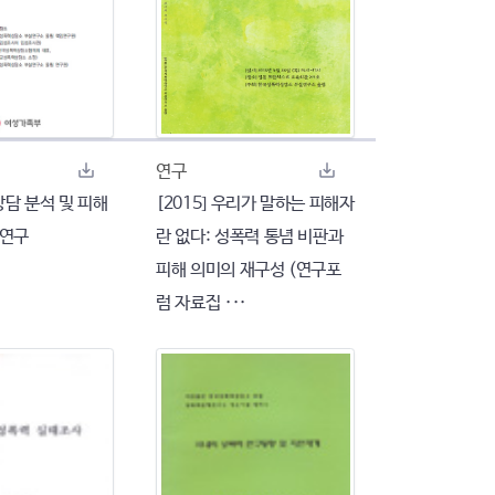
연구
담 분석 및 피해
[2015] 우리가 말하는 피해자
 연구
란 없다: 성폭력 통념 비판과
피해 의미의 재구성 (연구포
럼 자료집 ···