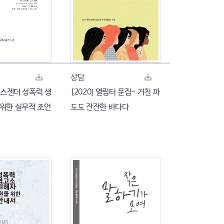
상담
트랜스젠더 성폭력 생
[2020] 열림터 문집- 거친 파
 위한 실무적 조언
도도 잔잔한 바다다