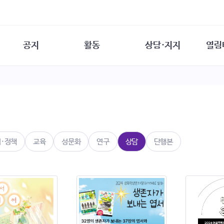
공지
활동
상담·지지
열림
담소
사무 공지
성문화운동
성폭력이란
열림터
행사 참여 안내
법·제도 변화
열림터
성폭력의 개념
자원활동 안내
성폭력 사안대응
성폭력의 대응
공
교육 문의
연구·교육
성문화와 성폭력
일
회원·상담소 소식
통념 점검하기
자
속
생존자 역량강화
함께 고민하기
연
법·정책
교육
성문화
연구
상담
단행본
여성·인권·국제연대
상담 통계
상담지원 안내