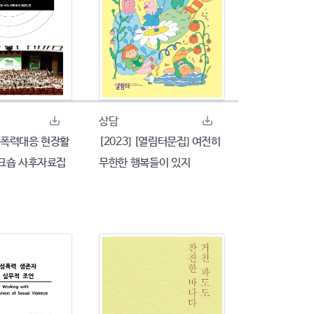
상담
여성폭력대응 현장활
[2023] [열림터문집] 여전히
크숍 사후자료집
무한한 행복들이 있지