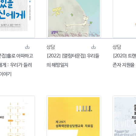
상담
상담
 [문집]홀로 아파하고
[2022] [열림터문집] 우리들
[2020] 
게 : 우리가 들려
의 해방일지
존자 지원을
 이야기