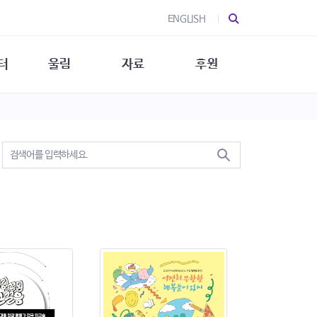
ENGLISH
터
울림
자료
후원
 소개
울림 소개
발간물
후원 안내
 소식
울림 소식
소식지
특별한 후원
뉴스레터
지/소식지
소식지 (new)
상회복
립지원
대/연구